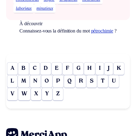
laborieux
minutieux
À découvrir
Connaissez-vous la définition du mot
pétrochimie
?
A
B
C
D
E
F
G
H
I
J
K
L
M
N
O
P
Q
R
S
T
U
V
W
X
Y
Z