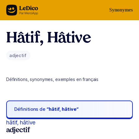
Aller au contenu
Synonymes
Hâtif, Hâtive
adjectif
Définitions, synonymes, exemples en français
Définitions de
“hâtif, hâtive“
hâtif, hâtive
adjectif