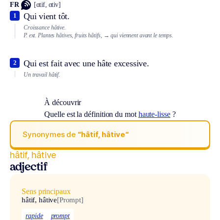
FR
[ɑtif, ɑtiv]
Qui vient tôt.
1
Croissance hâtive.
P. ext.
Plantes hâtives, fruits hâtifs,
→ qui viennent avant le temps.
Qui est fait avec une hâte excessive.
2
Un travail hâtif.
À découvrir
Quelle est la définition du mot
haute-lisse
?
Synonymes de
“hâtif, hâtive“
hâtif, hâtive
adjectif
Sens principaux
hâtif, hâtive
[Prompt]
rapide
prompt