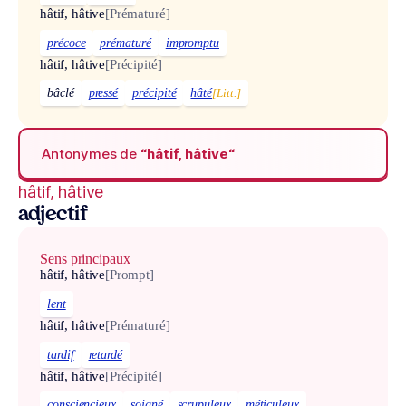
hâtif, hâtive
[Prématuré]
précoce
prématuré
impromptu
hâtif, hâtive
[Précipité]
bâclé
pressé
précipité
hâté
[Litt.]
Antonymes de
“hâtif, hâtive“
hâtif, hâtive
adjectif
Sens principaux
hâtif, hâtive
[Prompt]
lent
hâtif, hâtive
[Prématuré]
tardif
retardé
hâtif, hâtive
[Précipité]
consciencieux
soigné
scrupuleux
méticuleux