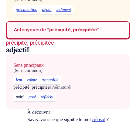
précipitation
dépôt
sédiment
Antonymes de
“précipité, précipitée“
précipité, précipitée
adjectif
Sens principaux
[Sens commun]
lent
calme
tranquille
précipité, précipitée
[Prématuré]
mûri
posé
réfléchi
À découvrir
Savez-vous ce que signifie le mot
créosol
?