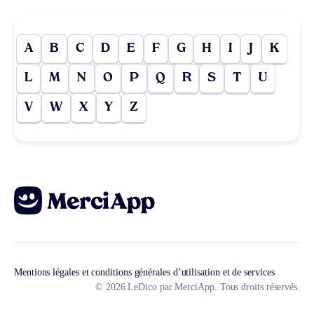
A
B
C
D
E
F
G
H
I
J
K
L
M
N
O
P
Q
R
S
T
U
V
W
X
Y
Z
Mentions légales et conditions générales d’utilisation et de services
© 2026 LeDico par MerciApp. Tous droits réservés.