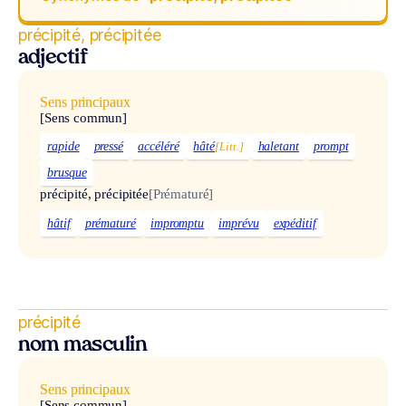
précipité, précipitée
adjectif
Sens principaux
[Sens commun]
rapide
pressé
accéléré
hâté
[Litt.]
haletant
prompt
brusque
précipité, précipitée
[Prématuré]
hâtif
prématuré
impromptu
imprévu
expéditif
précipité
nom masculin
Sens principaux
[Sens commun]