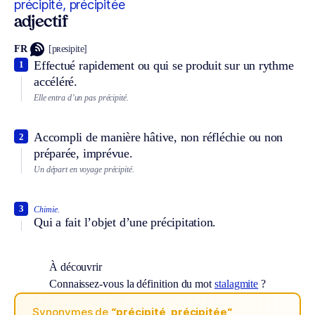
précipité, précipitée
adjectif
FR
[pʀesipite]
Effectué rapidement ou qui se produit sur un rythme
1
accéléré.
Elle entra d’un pas précipité.
Accompli de manière hâtive, non réfléchie ou non
2
préparée, imprévue.
Un départ en voyage précipité.
3
Chimie.
Qui a fait l’objet d’une précipitation.
À découvrir
Connaissez-vous la définition du mot
stalagmite
?
Synonymes de
“précipité, précipitée“