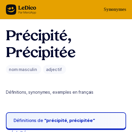
Aller au contenu
Synonymes
Précipité,
Précipitée
nom masculin
adjectif
Définitions, synonymes, exemples en français
Définitions de
“précipité, précipitée“