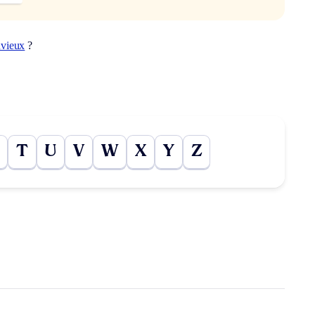
uvieux
?
T
U
V
W
X
Y
Z