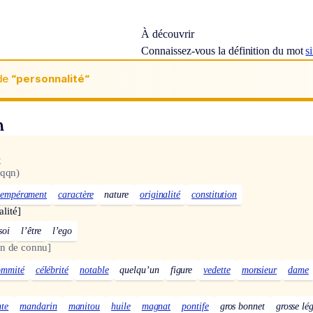
À découvrir
Connaissez-vous la définition du mot
s
de
“personnalité“
n
x
 qqn)
tempérament
caractère
nature
originalité
constitution
lité]
soi
l’être
l’ego
n de connu]
ommité
célébrité
notable
quelqu’un
figure
vedette
monsieur
dame
nte
mandarin
manitou
huile
magnat
pontife
gros bonnet
grosse l