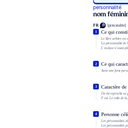
personnalité
nom fémini
FR
[pɛʀsɔnalite]
Ce qui consti
1
Le libre arbitre est 
La personnalité de 
L’esclave n’avait pl
Ce qui caract
2
Avoir une forte pers
Caractère de 
3
On lui reproche sa 
P. ext.
Le culte de la
Personne cél
4
Les personnalités d
Les personnalités po