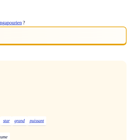
ingapourien
?
star
grand
puissant
égume