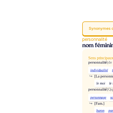
Synonymes 
personnalité
nom fémini
Sens principau
personnalité
(de
individualité
↪
[La personna
le moi
le 
personnalité
[Qq
personnage
s
↪
[Fam.]
baron
po