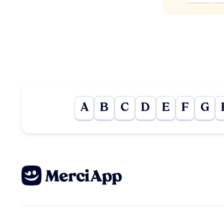
A
B
C
D
E
F
G