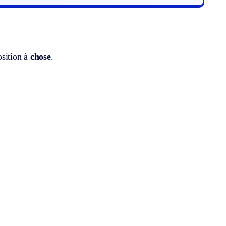
osition à
chose
.
.