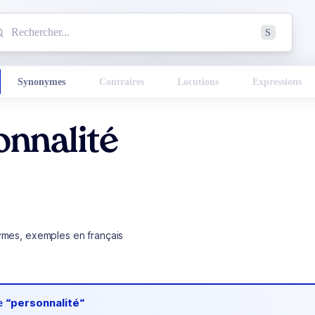
mmencez à chercher un mot dans le dictionnaire :
S
esults found.
Synonymes
Contraires
Locutions
Expressions
nnalité
ymes, exemples en français
de
“personnalité“