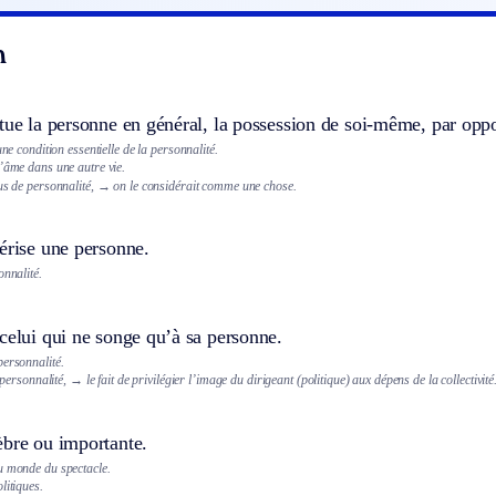
n
tue la personne en général, la possession de soi-même, par opp
une condition essentielle de la personnalité.
l’âme dans une autre vie.
us de personnalité,
→ on le considérait comme une chose.
érise une personne.
onnalité.
celui qui ne songe qu’à sa personne.
personnalité.
 personnalité,
→ le fait de privilégier l’image du dirigeant (politique) aux dépens de la collectivité
èbre ou importante.
u monde du spectacle.
litiques.