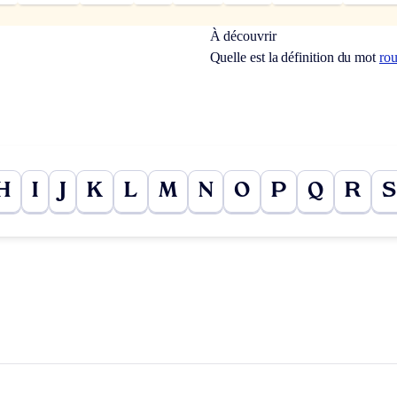
À découvrir
Quelle est la définition du mot
ro
H
I
J
K
L
M
N
O
P
Q
R
S