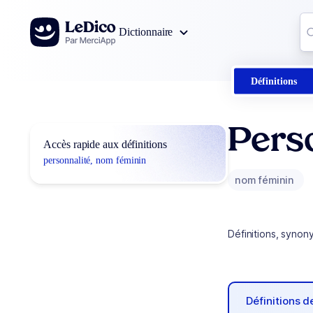
Aller au contenu
Co
Dictionnaire
0
r
Définitions
Perso
Accès rapide aux définitions
personnalité, nom féminin
nom féminin
Définitions, synon
Définitions 