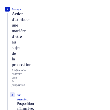
2
Logique.
Action
d’attribuer
une
manière
d’être
au
sujet
de
la
proposition.
L’affirmation
contenue
dans
la
proposition.
a
Par
extension.
Proposition
affirmative,