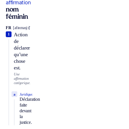
affirmation
nom
féminin
FR
[afiʀmasjɔ̃]
Action
1
de
déclarer
qu’une
chose
est.
Une
affirmation
catégorique.
a
Juridique.
Déclaration
faite
devant
la
justice.