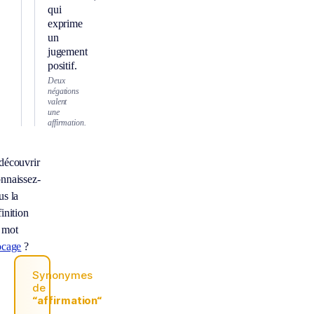
qui
exprime
un
jugement
positif.
Deux
négations
valent
une
affirmation.
découvrir
nnaissez-
us la
inition
 mot
ocage
?
Synonymes
de
“affirmation“