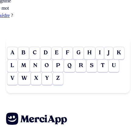
ignifie
e mot
xèdre
?
A
B
C
D
E
F
G
H
I
J
K
L
M
N
O
P
Q
R
S
T
U
V
W
X
Y
Z