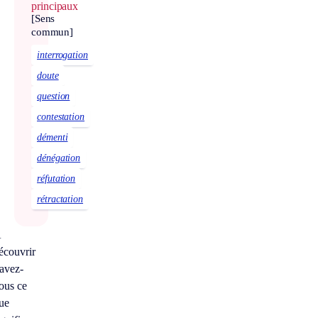
principaux
[Sens
commun]
interrogation
doute
question
contestation
démenti
dénégation
réfutation
rétractation
À
écouvrir
avez-
ous ce
ue