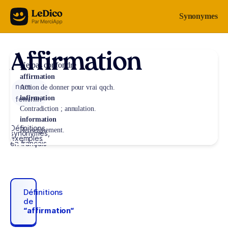
Aller au contenu
Synonymes
Affirmation
Ne pas confondre
affirmation
nom
Action de donner pour vrai qqch.
infirmation
féminin
Contradiction ; annulation.
information
Définitions,
Renseignement.
synonymes,
exemples
en français
Définitions
de
“affirmation“