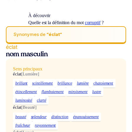
À découvrir
Quelle est la définition du mot
corruptif
?
Synonymes de
“éclat“
éclat
nom masculin
Sens principaux
éclat
[Lumière]
brillant
scintillement
brillance
lumière
chatoiement
étincellement
flamboiement
miroitement
lustre
luminosité
clarté
éclat
[Beauté]
beauté
splendeur
distinction
épanouissement
fraîcheur
rayonnement