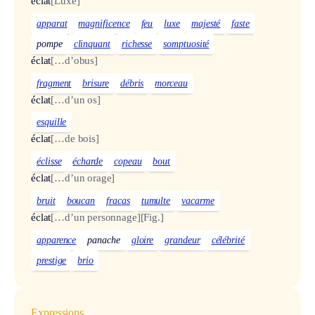
éclat
[Luxe]
apparat
magnificence
feu
luxe
majesté
faste
pompe
clinquant
richesse
somptuosité
éclat
[…d’obus]
fragment
brisure
débris
morceau
éclat
[…d’un os]
esquille
éclat
[…de bois]
éclisse
écharde
copeau
bout
éclat
[…d’un orage]
bruit
boucan
fracas
tumulte
vacarme
éclat
[…d’un personnage]
[Fig.]
apparence
panache
gloire
grandeur
célébrité
prestige
brio
Expressions