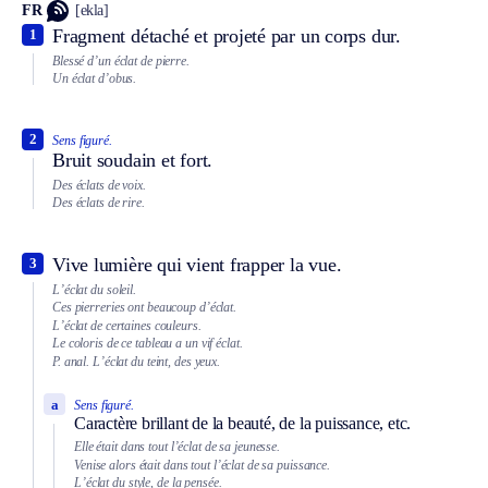
FR
[ekla]
Fragment détaché et projeté par un corps dur.
1
Blessé d’un éclat de pierre.
Un éclat d’obus.
2
Sens figuré.
Bruit soudain et fort.
Des éclats de voix.
Des éclats de rire.
Vive lumière qui vient frapper la vue.
3
L’éclat du soleil.
Ces pierreries ont beaucoup d’éclat.
L’éclat de certaines couleurs.
Le coloris de ce tableau a un vif éclat.
P. anal.
L’éclat du teint, des yeux.
a
Sens figuré.
Caractère brillant de la beauté, de la puissance, etc.
Elle était dans tout l’éclat de sa jeunesse.
Venise alors était dans tout l’éclat de sa puissance.
L’éclat du style, de la pensée.