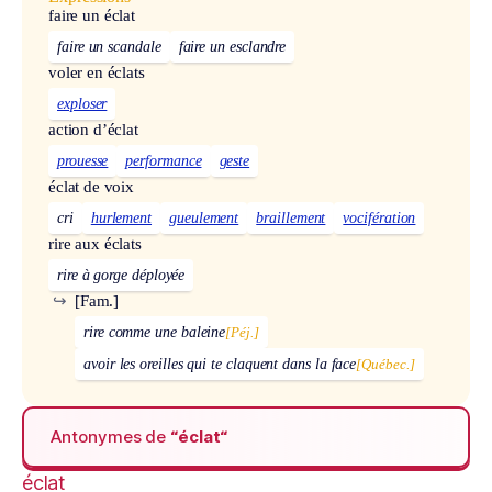
faire un éclat
faire un scandale
faire un esclandre
voler en éclats
exploser
action d’éclat
prouesse
performance
geste
éclat de voix
cri
hurlement
gueulement
braillement
vocifération
rire aux éclats
rire à gorge déployée
↪
[Fam.]
rire comme une baleine
[Péj.]
avoir les oreilles qui te claquent dans la face
[Québec.]
Antonymes de
“éclat“
éclat