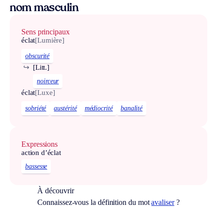
nom masculin
Sens principaux
éclat
[Lumière]
obscurité
↪
[Litt.]
noirceur
éclat
[Luxe]
sobriété
austérité
médiocrité
banalité
Expressions
action d’éclat
bassesse
À découvrir
Connaissez-vous la définition du mot
avaliser
?