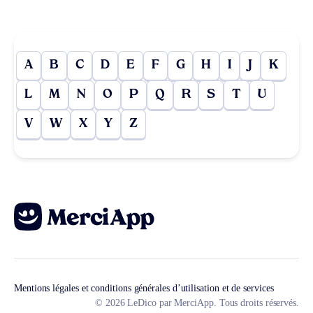
A
B
C
D
E
F
G
H
I
J
K
L
M
N
O
P
Q
R
S
T
U
V
W
X
Y
Z
Mentions légales et conditions générales d’utilisation et de services
© 2026 LeDico par MerciApp. Tous droits réservés.