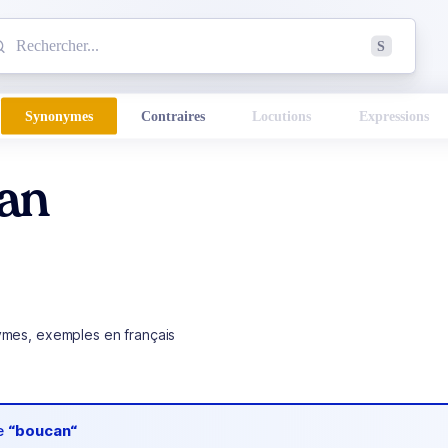
mmencez à chercher un mot dans le dictionnaire :
S
esults found.
Synonymes
Contraires
Locutions
Expressions
an
ymes, exemples en français
de
“boucan“