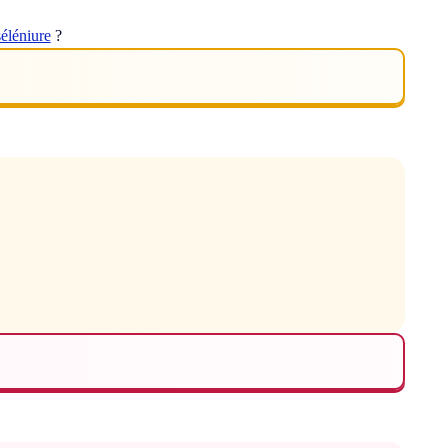
séléniure
?