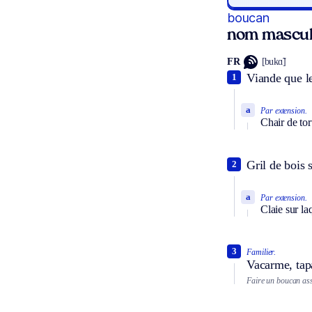
boucan
nom mascul
FR
[bukɑ̃]
Viande que le
1
a
Par extension.
Chair de tor
Gril de bois 
2
a
Par extension.
Claie sur la
3
Familier.
Vacarme, tap
Faire un boucan as