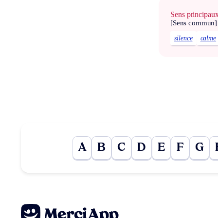
Sens principau
[Sens commun]
silence
calme
A
B
C
D
E
F
G