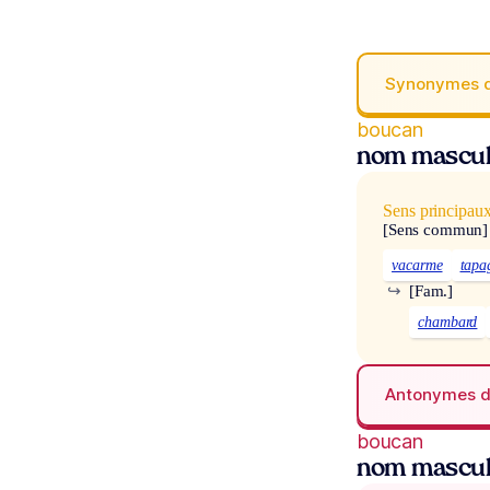
Synonymes 
boucan
nom mascul
Sens principau
[Sens commun]
vacarme
tapa
↪
[Fam.]
chambard
Antonymes 
boucan
nom mascul