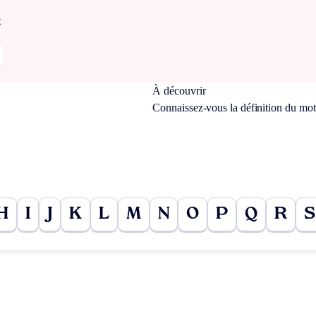
x
À découvrir
Connaissez-vous la définition du mo
H
I
J
K
L
M
N
O
P
Q
R
S