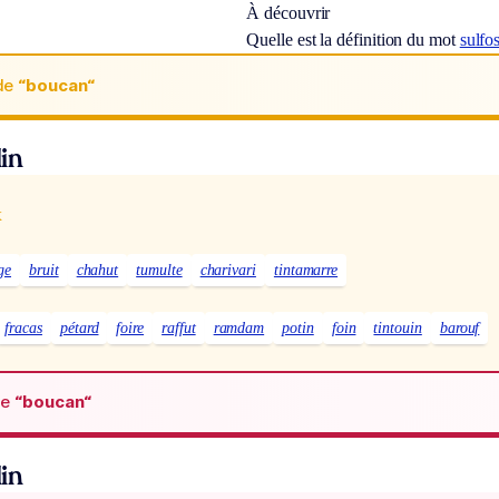
À découvrir
Quelle est la définition du mot
sulfo
de
“boucan“
in
x
ge
bruit
chahut
tumulte
charivari
tintamarre
fracas
pétard
foire
raffut
ramdam
potin
foin
tintouin
barouf
de
“boucan“
in