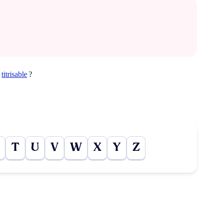
t
titrisable
?
T
U
V
W
X
Y
Z