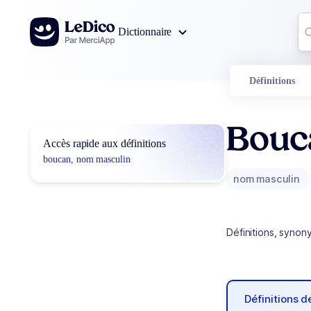
Aller au contenu
Co
Dictionnaire
0
r
Définitions
Bouc
Accès rapide aux définitions
boucan, nom masculin
nom masculin
Définitions, synon
Définitions 