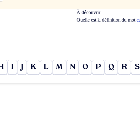
À découvrir
Quelle est la définition du mot
c
H
I
J
K
L
M
N
O
P
Q
R
S