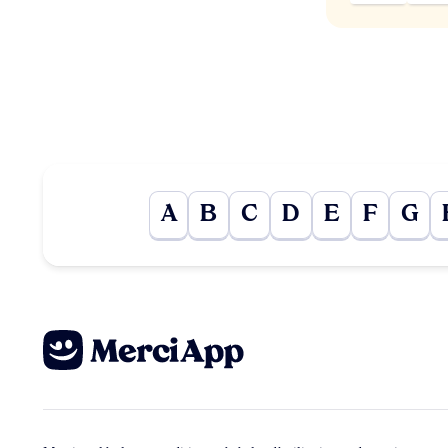
A
B
C
D
E
F
G