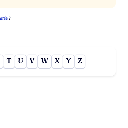
arrée
?
T
U
V
W
X
Y
Z