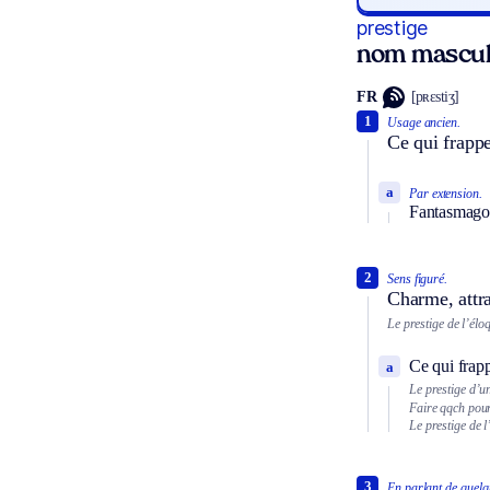
prestige
nom mascul
FR
[pʀɛstiʒ]
1
Usage ancien.
Ce qui frappe
a
Par extension.
Fantasmagor
2
Sens figuré.
Charme, attrai
Le prestige de l’élo
Ce qui frapp
a
Le prestige d’
Faire qqch pour
Le prestige de l
3
En parlant de quelq