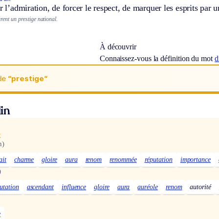
er l’admiration, de forcer le respect, de marquer les esprits par 
urent un prestige national.
À découvrir
Connaissez-vous la définition du mot
d
de
“prestige“
in
x
h)
ait
charme
gloire
aura
renom
renommée
réputation
importance
)
utation
ascendant
influence
gloire
aura
auréole
renom
autorité
e