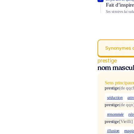
Fait d’inspir
Ses victoires lui val
Synonymes 
prestige
nom mascul
Sens principau
prestige
(de qqc
séduction
attr
prestige
(de qqn
renommée
rép
prestige
[Vieilli]
illusion
magi