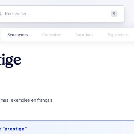
mmencez à chercher un mot dans le dictionnaire :
S
esults found.
Synonymes
Contraires
Locutions
Expressions
ige
ymes, exemples en français
de
“prestige“