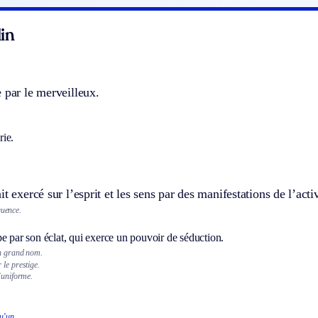
in
 par le merveilleux.
ie.
t exercé sur l’esprit et les sens par des manifestations de l’activi
quence.
e par son éclat, qui exerce un pouvoir de séduction.
un grand nom.
 le prestige.
’uniforme.
u’un.