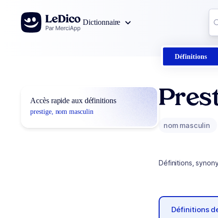
Aller au contenu
Co
Dictionnaire
0
r
Définitions
Prest
Accès rapide aux définitions
prestige, nom masculin
nom masculin
Définitions, synon
Définitions 