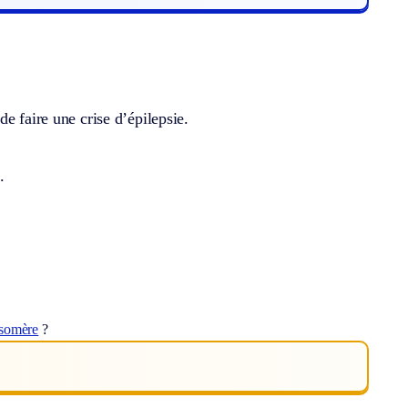
e faire une crise d’épilepsie.
.
isomère
?