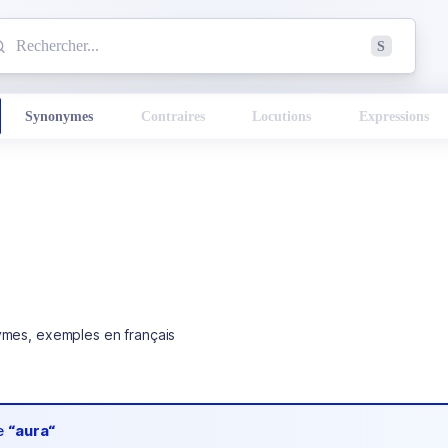
mmencez à chercher un mot dans le dictionnaire :
S
esults found.
Synonymes
Contraires
Locutions
Expressions
ymes, exemples en français
de
“aura“