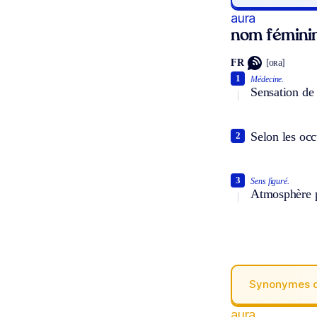
aura
nom fémini
FR
[oʀa]
1
Médecine.
Sensation de 
Selon les occu
2
3
Sens figuré.
Atmosphère p
Synonymes 
aura