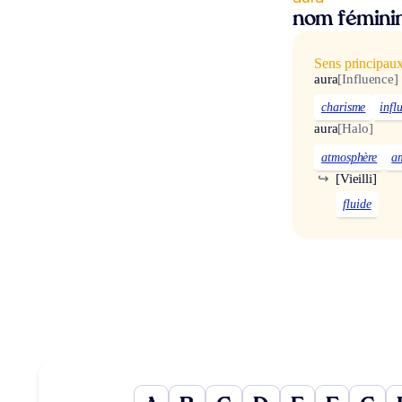
nom fémini
Sens principau
aura
[Influence]
charisme
infl
aura
[Halo]
atmosphère
a
↪
[Vieilli]
fluide