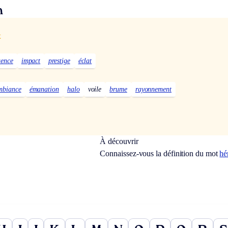
n
x
uence
impact
prestige
éclat
mbiance
émanation
halo
voile
brume
rayonnement
À découvrir
Connaissez-vous la définition du mot
hé