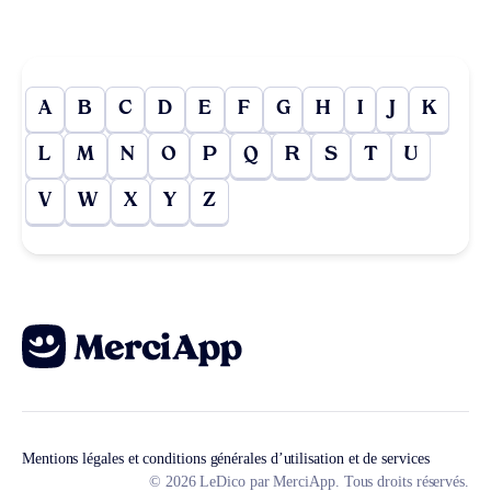
A
B
C
D
E
F
G
H
I
J
K
L
M
N
O
P
Q
R
S
T
U
V
W
X
Y
Z
Mentions légales et conditions générales d’utilisation et de services
© 2026 LeDico par MerciApp. Tous droits réservés.