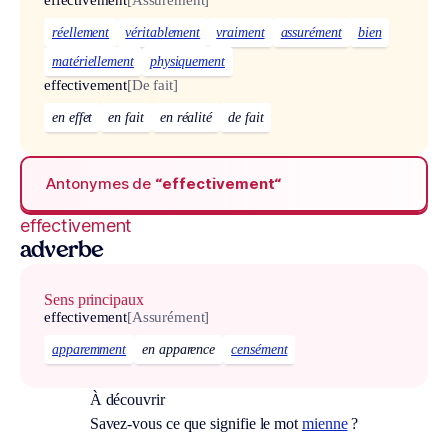
effectivement
[Assurément]
réellement
véritablement
vraiment
assurément
bien
matériellement
physiquement
effectivement
[De fait]
en effet
en fait
en réalité
de fait
Antonymes de
“effectivement“
effectivement
adverbe
Sens principaux
effectivement
[Assurément]
apparemment
en apparence
censément
À découvrir
Savez-vous ce que signifie le mot
mienne
?