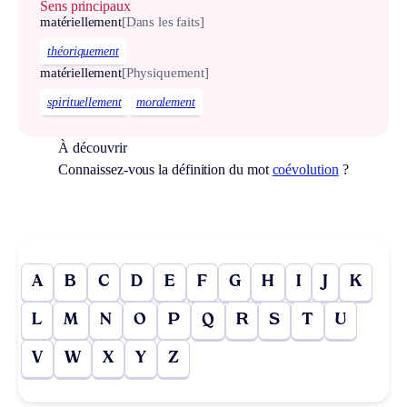
Sens principaux
matériellement
[Dans les faits]
théoriquement
matériellement
[Physiquement]
spirituellement
moralement
À découvrir
Connaissez-vous la définition du mot
coévolution
?
A
B
C
D
E
F
G
H
I
J
K
L
M
N
O
P
Q
R
S
T
U
V
W
X
Y
Z