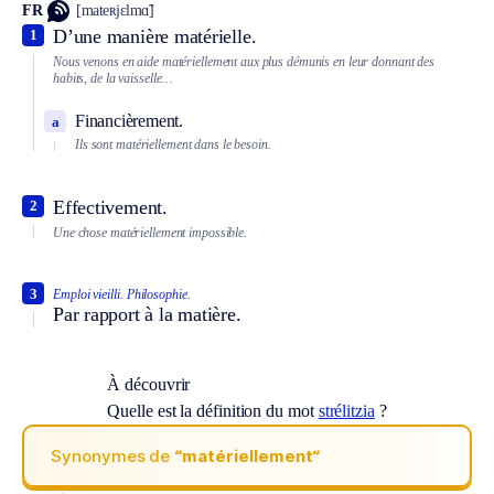
FR
[mateʀjɛlmɑ̃]
D’une manière matérielle.
1
Nous venons en aide matériellement aux plus démunis en leur donnant des
habits, de la vaisselle…
Financièrement.
a
Ils sont matériellement dans le besoin.
Effectivement.
2
Une chose matériellement impossible.
3
Emploi vieilli.
Philosophie.
Par rapport à la matière.
À découvrir
Quelle est la définition du mot
strélitzia
?
Synonymes de
“matériellement“