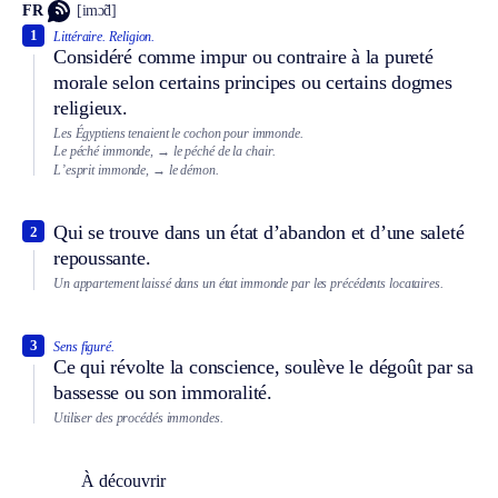
FR
[imɔ̃d]
1
Littéraire.
Religion.
Considéré comme impur ou contraire à la pureté
morale selon certains principes ou certains dogmes
religieux.
Les Égyptiens tenaient le cochon pour immonde.
Le péché immonde,
→ le péché de la chair.
L’esprit immonde,
→ le démon.
Qui se trouve dans un état d’abandon et d’une saleté
2
repoussante.
Un appartement laissé dans un état immonde par les précédents locataires.
3
Sens figuré.
Ce qui révolte la conscience, soulève le dégoût par sa
bassesse ou son immoralité.
Utiliser des procédés immondes.
À découvrir