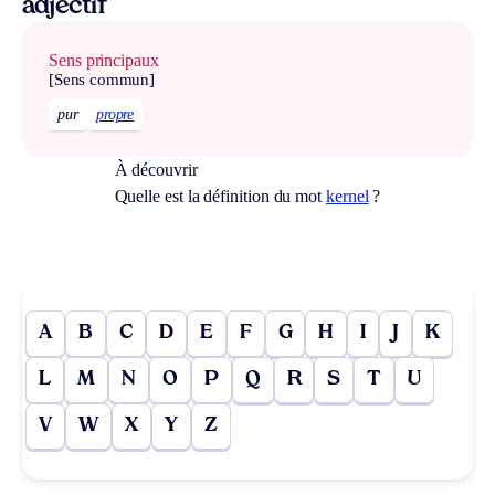
adjectif
Sens principaux
[Sens commun]
pur
propre
À découvrir
Quelle est la définition du mot
kernel
?
A
B
C
D
E
F
G
H
I
J
K
L
M
N
O
P
Q
R
S
T
U
V
W
X
Y
Z