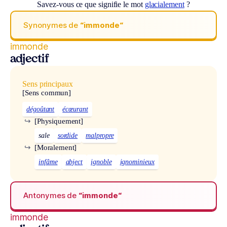
Savez-vous ce que signifie le mot
glacialement
?
Synonymes de
“immonde“
immonde
adjectif
Sens principaux
[Sens commun]
dégoûtant
écœurant
↪
[Physiquement]
sale
sordide
malpropre
↪
[Moralement]
infâme
abject
ignoble
ignominieux
Antonymes de
“immonde“
immonde