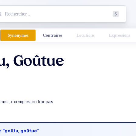
mmencez à chercher un mot dans le dictionnaire :
S
esults found.
Synonymes
Contraires
Locutions
Expressions
u, Goûtue
ymes, exemples en français
de
“goûtu, goûtue“