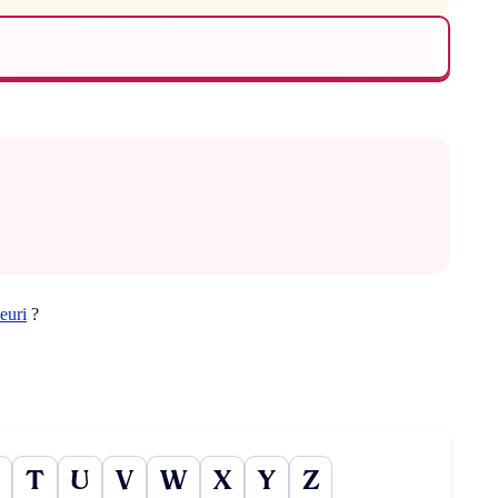
leuri
?
T
U
V
W
X
Y
Z