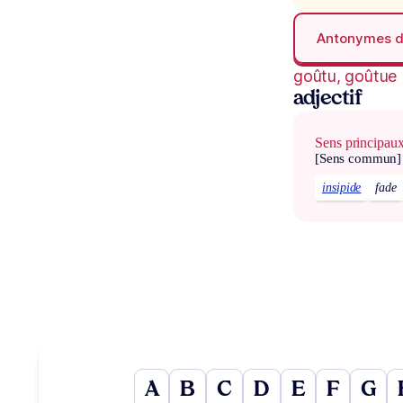
Antonymes 
goûtu, goûtue
adjectif
Sens principau
[Sens commun]
insipide
fade
A
B
C
D
E
F
G