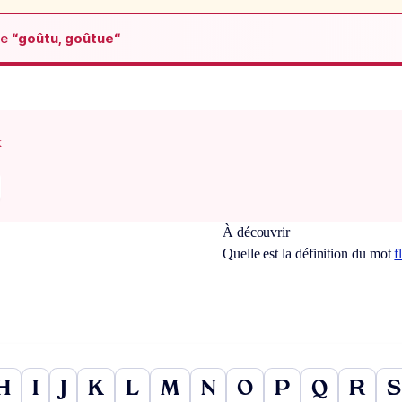
de
“goûtu, goûtue“
x
À découvrir
Quelle est la définition du mot
f
H
I
J
K
L
M
N
O
P
Q
R
S