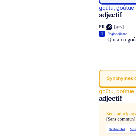
goûtu, goûtue
adjectif
FR
[guty]
1
Régionalisme.
Qui a du goût
Synonymes 
goûtu, goûtue
adjectif
Sens principau
[Sens commun]
savoureux
suc