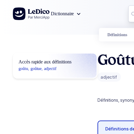
Aller au contenu
Co
Dictionnaire
0
r
Définitions
Goût
Accès rapide aux définitions
goûtu, goûtue, adjectif
adjectif
Définitions, synon
Définitions 