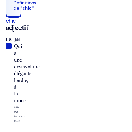
Définitions
de
“chic“
chic
adjectif
FR
[ʃik]
Qui
1
a
une
désinvolture
élégante,
hardie,
à
la
mode.
Elle
est
toujours
chic.