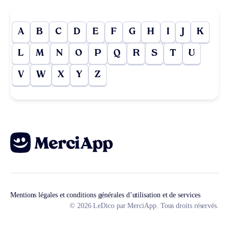
A
B
C
D
E
F
G
H
I
J
K
L
M
N
O
P
Q
R
S
T
U
V
W
X
Y
Z
Mentions légales et conditions générales d’utilisation et de services
© 2026 LeDico par MerciApp. Tous droits réservés.