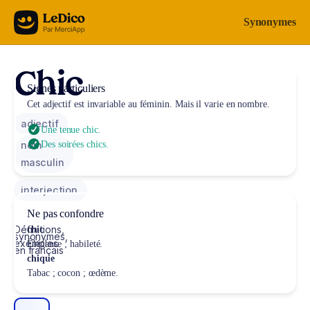
Aller au contenu
Synonymes
Chic
Signes particuliers
Cet adjectif est invariable au féminin. Mais il varie en nombre.
adjectif
Une tenue chic.
nom
Des soirées chics.
masculin
interjection
Ne pas confondre
Définitions,
chic
synonymes,
exemples
Élégance ; habileté.
en français
chique
Tabac ; cocon ; œdème.