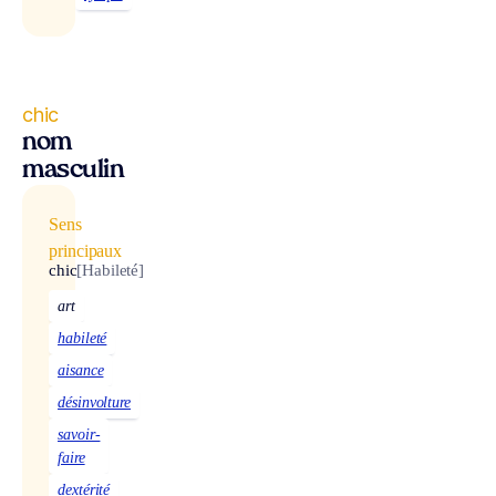
chic
nom
masculin
Sens
principaux
chic
[Habileté]
art
habileté
aisance
désinvolture
savoir-
faire
dextérité