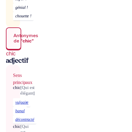
génial !
chouette !
Antonymes
de
“chic“
chic
adjectif
Sens
principaux
chic
[Qui est
élégant]
vulgaire
banal
décontracté
chic
[Qui