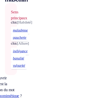
masculin
Sens
principaux
chic
[Habileté]
maladresse
gaucherie
chic
[Allure]
inélégance
banalité
vulgarité
vrir
st la
ion du mot
homimétique
?