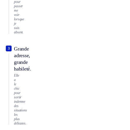
pour
passer
me
voir
lorsque
je
suis
absent.
Grande
3
adresse,
grande
habileté.
Elle
a
le
chic
pour
sortir
indemne
des
situations
les
plus
délicates.