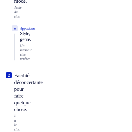
mode.
Avoir
du
chic.
a
Apposition.
Style,
genre.
Un
intérieur
chic
vénitien.
Facilité
2
déconcertante
pour
faire
quelque
chose.
Il
a
le
chic