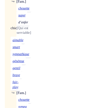
↪
[Fam.]
chouette
super
d’enfer
chic
[Qui est
serviable]
aimable
smart
sympathique
généreux
gentil
brave
fair-
play
↪
[Fam.]
chouette
sympa