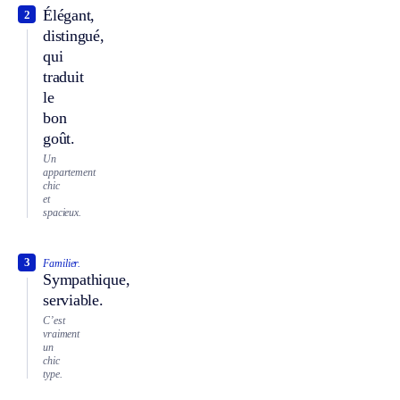
Élégant,
2
distingué,
qui
traduit
le
bon
goût.
Un
appartement
chic
et
spacieux.
3
Familier.
Sympathique,
serviable.
C’est
vraiment
un
chic
type.