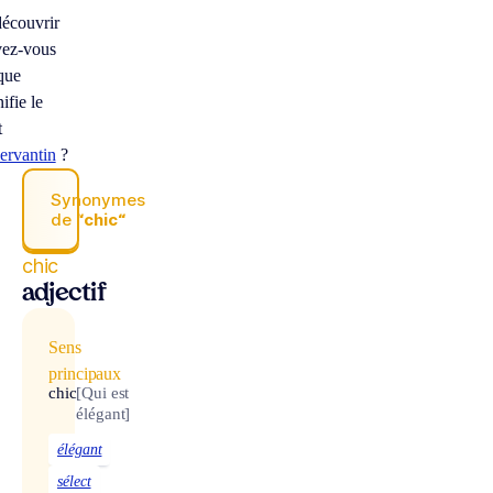
écouvrir
vez-vous
que
nifie le
t
ervantin
?
Synonymes
de
“chic“
chic
adjectif
Sens
principaux
chic
[Qui est
élégant]
élégant
sélect