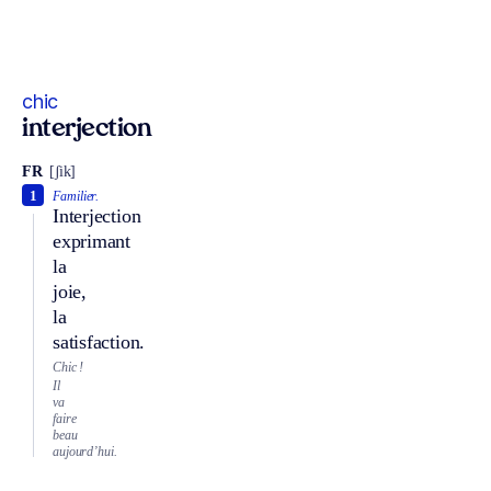
chic
interjection
FR
[ʃik]
1
Familier.
Interjection
exprimant
la
joie,
la
satisfaction.
Chic !
Il
va
faire
beau
aujourd’hui.