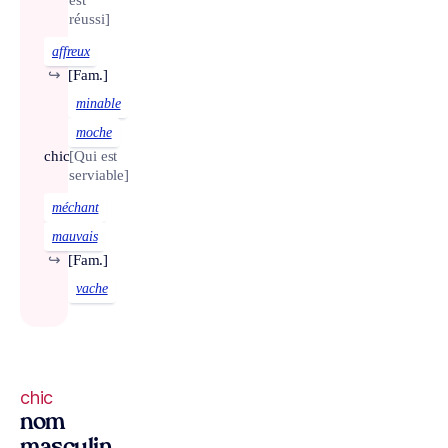
est
réussi]
affreux
↪
[Fam.]
minable
moche
chic
[Qui est
serviable]
méchant
mauvais
↪
[Fam.]
vache
chic
nom