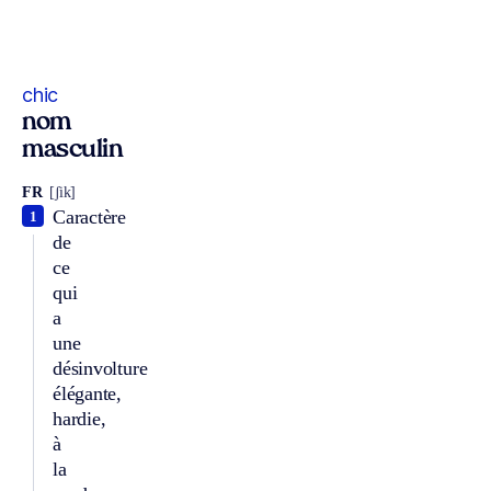
chic
nom
masculin
FR
[ʃik]
Caractère
1
de
ce
qui
a
une
désinvolture
élégante,
hardie,
à
la