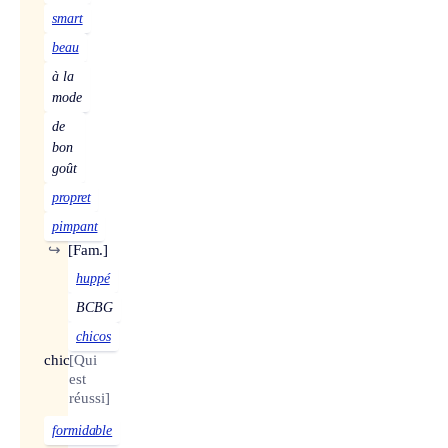
smart
beau
à la
mode
de
bon
goût
propret
pimpant
↪
[Fam.]
huppé
BCBG
chicos
chic
[Qui
est
réussi]
formidable