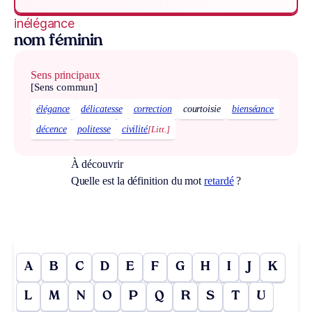
inélégance
nom féminin
Sens principaux
[Sens commun]
élégance
délicatesse
correction
courtoisie
bienséance
décence
politesse
civilité
[Litt.]
À découvrir
Quelle est la définition du mot
retardé
?
A
B
C
D
E
F
G
H
I
J
K
L
M
N
O
P
Q
R
S
T
U