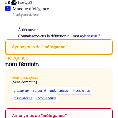
FR
[inelegɑ̃s]
Manque d’élégance.
1
L’inélégance du style.
À découvrir
Connaissez-vous la définition du mot
aplatisseur
?
Synonymes de
“inélégance“
inélégance
nom féminin
Sens principaux
[Sens commun]
grossièreté
vulgarité
indélicatesse
incorrection
discourtoisie
inconvenance
Antonymes de
“inélégance“