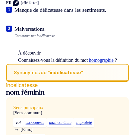
FR
[ɛ̃delikatɛs]
Manque de délicatesse dans les sentiments.
1
Malversations.
2
Commettre une indélicatesse.
À découvrir
Connaissez-vous la définition du mot
homographie
?
Synonymes de
“indélicatesse“
indélicatesse
nom féminin
Sens principaux
[Sens commun]
vol
escroquerie
malhonnêteté
improbité
↪
[Fam.]