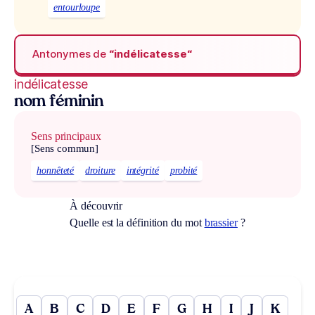
entourloupe
Antonymes de
“indélicatesse“
indélicatesse
nom féminin
Sens principaux
[Sens commun]
honnêteté
droiture
intégrité
probité
À découvrir
Quelle est la définition du mot
brassier
?
A
B
C
D
E
F
G
H
I
J
K