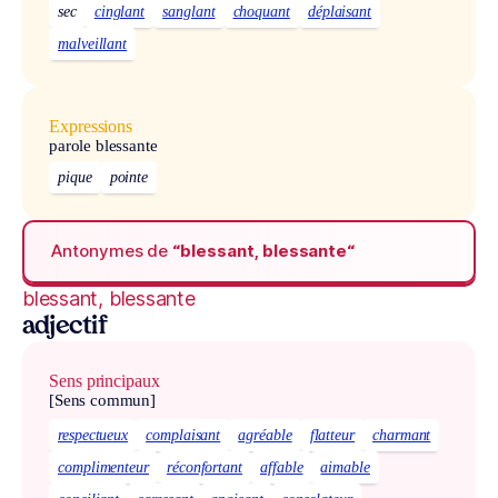
sec
cinglant
sanglant
choquant
déplaisant
malveillant
Expressions
parole blessante
pique
pointe
Antonymes de
“blessant, blessante“
blessant, blessante
adjectif
Sens principaux
[Sens commun]
respectueux
complaisant
agréable
flatteur
charmant
complimenteur
réconfortant
affable
aimable