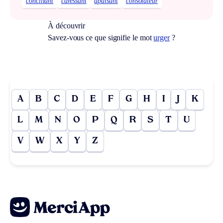
conciliant
caressant
apaisant
consolateur
À découvrir
Savez-vous ce que signifie le mot
urger
?
A
B
C
D
E
F
G
H
I
J
K
L
M
N
O
P
Q
R
S
T
U
V
W
X
Y
Z