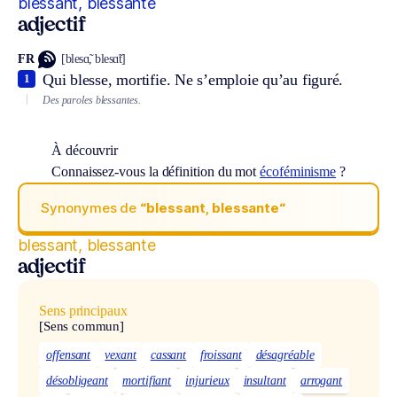
blessant, blessante
adjectif
FR
[blesɑ̃, blesɑ̃t]
Qui blesse, mortifie. Ne s’emploie qu’au figuré.
1
Des paroles blessantes.
À découvrir
Connaissez-vous la définition du mot
écoféminisme
?
Synonymes de
“blessant, blessante“
blessant, blessante
adjectif
Sens principaux
[Sens commun]
offensant
vexant
cassant
froissant
désagréable
désobligeant
mortifiant
injurieux
insultant
arrogant