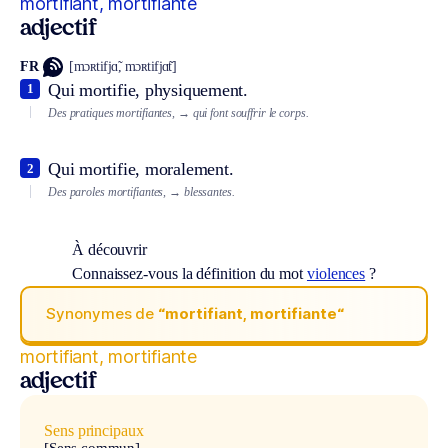
mortifiant, mortifiante
adjectif
FR
[mɔʀtifjɑ̃, mɔʀtifjɑ̃t]
Qui mortifie, physiquement.
1
Des pratiques mortifiantes,
→ qui font souffrir le corps.
Qui mortifie, moralement.
2
Des paroles mortifiantes,
→ blessantes.
À découvrir
Connaissez-vous la définition du mot
violences
?
Synonymes de
“mortifiant, mortifiante“
mortifiant, mortifiante
adjectif
Sens principaux
[Sens commun]