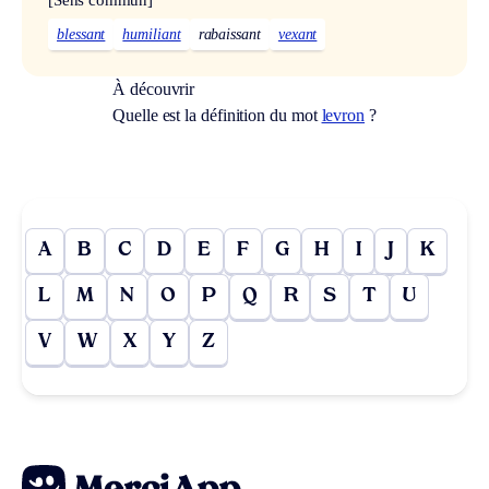
blessant
humiliant
rabaissant
vexant
À découvrir
Quelle est la définition du mot
levron
?
A
B
C
D
E
F
G
H
I
J
K
L
M
N
O
P
Q
R
S
T
U
V
W
X
Y
Z