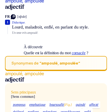
ampoulé, ampoulée
adjectif
FR
[ɑ̃pule]
1
Didactique.
Lourd, maladroit, enflé, en parlant du style.
Un texte très ampoulé.
À découvrir
Quelle est la définition du mot
cornacée
?
Synonymes de
“ampoulé, ampoulée“
ampoulé, ampoulée
adjectif
Sens principaux
[Sens commun]
pompeux
emphatique
boursouflé
[Fig.]
guindé
affecté
théâtral
ronflant
redondant
grandiloquent
enflé