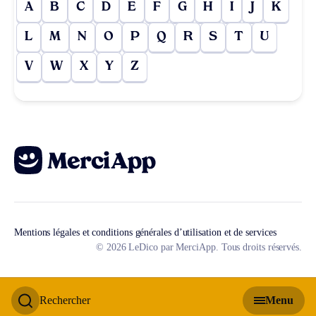
A
B
C
D
E
F
G
H
I
J
K
L
M
N
O
P
Q
R
S
T
U
V
W
X
Y
Z
Mentions légales et conditions générales d’utilisation et de services
© 2026 LeDico par MerciApp. Tous droits réservés.
Rechercher
Menu