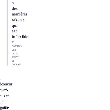
a
des
manières
raides ;
qui
est
inflexible.
Il
redoutait
son
père,
sévère
et
gourmé.
À
écouvrir
avez-
ous ce
ue
ignifie