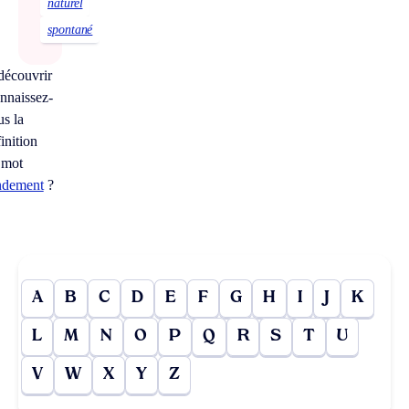
naturel
spontané
découvrir
nnaissez-
us la
inition
 mot
ndement
?
A
B
C
D
E
F
G
H
I
J
K
L
M
N
O
P
Q
R
S
T
U
V
W
X
Y
Z