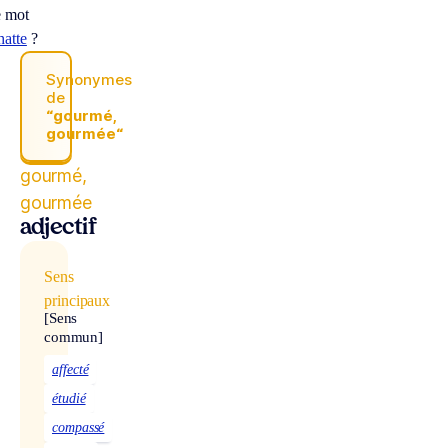
e mot
hatte
?
Synonymes
de
“gourmé,
gourmée“
gourmé,
gourmée
adjectif
Sens
principaux
[Sens
commun]
affecté
étudié
compassé