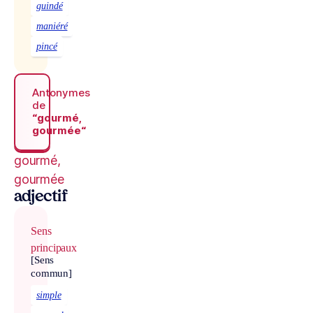
guindé
maniéré
pincé
Antonymes
de
“gourmé,
gourmée“
gourmé,
gourmée
adjectif
Sens
principaux
[Sens
commun]
simple