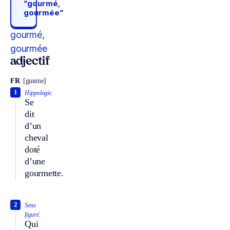
“gourmé,
gourmée“
gourmé,
gourmée
adjectif
FR
[guʀme]
1
Hippologie.
Se
dit
d’un
cheval
doté
d’une
gourmette.
2
Sens
figuré.
Qui