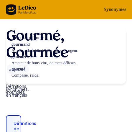
Aller au contenu
Synonymes
Gourmé,
Ne pas confondre
gourmand
Gourmée
Amateur de bonne chère ; gros mangeur.
gourmet
Amateur de bons vins, de mets délicats.
adjectif
gourmé
Compassé, raide.
Définitions,
synonymes,
exemples
en français
Définitions
de