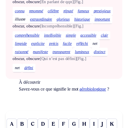
obscur, obscure
[En parlant de qqn]
[Fig.]
connu
renommé
célèbre
réputé
fameux
prestigieux
illustre
extraordinaire
glorieux
historique
important
obscur, obscure
[Incompréhensible]
[Fig.]
compréhensible
intelligible
simple
accessible
clair
limpide
explicite
précis
facile
réfléchi
net
raisonné
manifeste
transparent
lumineux
distinct
obscur, obscure
[Qui n’est pas défini]
[Fig.]
net
défini
À découvrir
Savez-vous ce que signifie le mot
aérobiologique
?
A
B
C
D
E
F
G
H
I
J
K