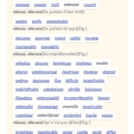
nuageux
opaque
voilé
embrumé
couvert
obscur, obscure
[En parlant d’une forêt]
sombre
touffu
impénétrable
obscur, obscure
[En parlant de qqn]
[Fig.]
méconnu
anonyme
ignoré
oublié
inconnu
insaisissable
insondable
obscur, obscure
[Incompréhensible]
[Fig.]
nébuleux
abscons
hermétique
ténébreux
trouble
abstrus
amphigourique
ésotérique
brumeux
abstrait
ambigu
équivoque
flou
difficile
inintelligible
indéchiffrable
cabalistique
sibyllin
fuligineux
filandreux
embroussaillé
incompréhensible
fumeux
embrouillé
énigmatique
entortillé
inextricable
compliqué
emberlificoté
enchevêtré
louche
vaseux
obscur, obscure
[Qui n’est pas défini]
[Fig.]
mystérieux
inexplicable
vague
confus
secret
diffus