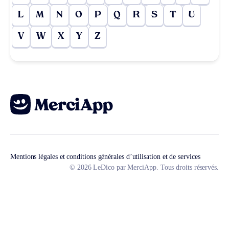
L
M
N
O
P
Q
R
S
T
U
V
W
X
Y
Z
Mentions légales et conditions générales d’utilisation et de services
© 2026 LeDico par MerciApp. Tous droits réservés.