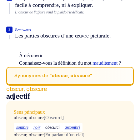
facile à comprendre, ni à expliquer.
L’obscur de l’affaire rend la plaidoirie délicate.
2
Beaux-arts.
Les parties obscures d’une œuvre picturale.
À découvrir
Connaissez-vous la définition du mot
mauditement
?
Synonymes de
“obscur, obscure“
obscur, obscure
adjectif
Sens principaux
obscur, obscure
[Obscurci]
sombre
noir
obscurci
assombri
obscur, obscure
[En parlant d’un ciel]