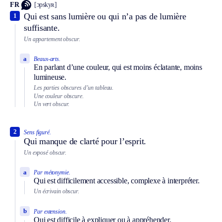
FR
[ɔpskyʀ]
Qui est sans lumière ou qui n’a pas de lumière
1
suffisante.
Un appartement obscur.
a
Beaux-arts.
En parlant d’une couleur, qui est moins éclatante, moins
lumineuse.
Les parties obscures d’un tableau.
Une couleur obscure.
Un vert obscur.
2
Sens figuré.
Qui manque de clarté pour l’esprit.
Un exposé obscur.
a
Par métonymie.
Qui est difficilement accessible, complexe à interpréter.
Un écrivain obscur.
b
Par extension.
Qui est difficile à expliquer ou à appréhender.