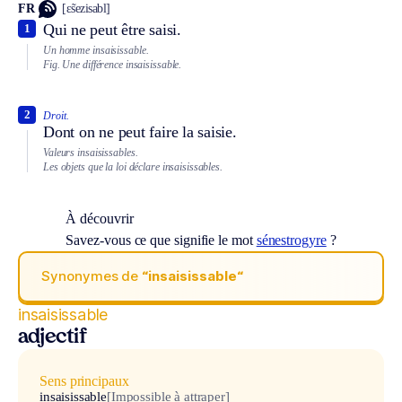
FR
[ɛ̃sezisabl]
Qui ne peut être saisi.
1
Un homme insaisissable.
Fig.
Une différence insaisissable.
2
Droit.
Dont on ne peut faire la saisie.
Valeurs insaisissables.
Les objets que la loi déclare insaisissables.
À découvrir
Savez-vous ce que signifie le mot
sénestrogyre
?
Synonymes de
“insaisissable“
insaisissable
adjectif
Sens principaux
insaisissable
[Impossible à attraper]