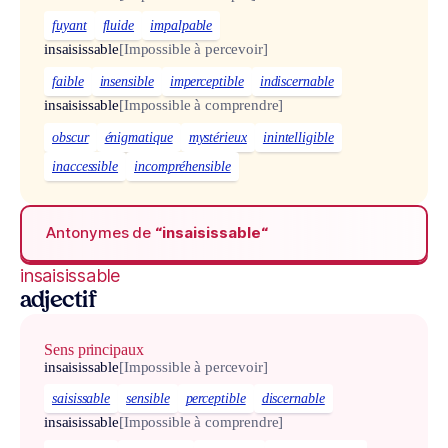
fuyant
fluide
impalpable
insaisissable
[Impossible à percevoir]
faible
insensible
imperceptible
indiscernable
insaisissable
[Impossible à comprendre]
obscur
énigmatique
mystérieux
inintelligible
inaccessible
incompréhensible
Antonymes de
“insaisissable“
insaisissable
adjectif
Sens principaux
insaisissable
[Impossible à percevoir]
saisissable
sensible
perceptible
discernable
insaisissable
[Impossible à comprendre]