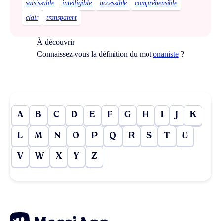
saisissable
intelligible
accessible
compréhensible
clair
transparent
À découvrir
Connaissez-vous la définition du mot
onaniste
?
A
B
C
D
E
F
G
H
I
J
K
L
M
N
O
P
Q
R
S
T
U
V
W
X
Y
Z