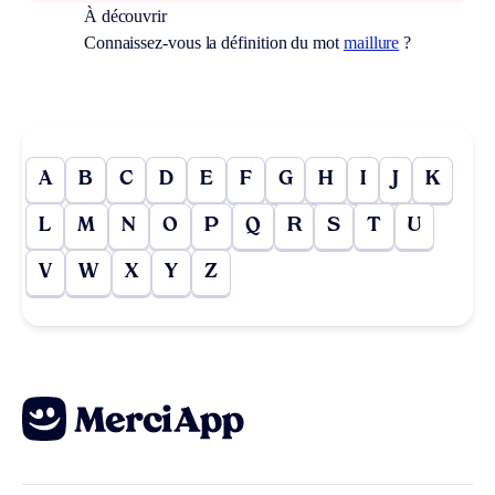
À découvrir
Connaissez-vous la définition du mot
maillure
?
A
B
C
D
E
F
G
H
I
J
K
L
M
N
O
P
Q
R
S
T
U
V
W
X
Y
Z