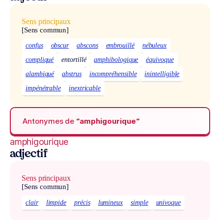
Sens principaux
[Sens commun]
confus
obscur
abscons
embrouillé
nébuleux
compliqué
entortillé
amphibologique
équivoque
alambiqué
abstrus
incompréhensible
inintelligible
impénétrable
inextricable
Antonymes de
“amphigourique“
amphigourique
adjectif
Sens principaux
[Sens commun]
clair
limpide
précis
lumineux
simple
univoque