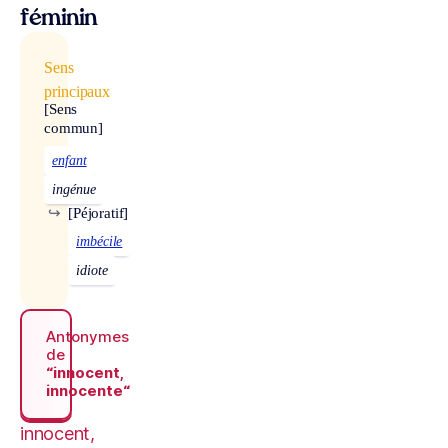
féminin
Sens
principaux
[Sens
commun]
enfant
ingénue
↪
[Péjoratif]
imbécile
idiote
Antonymes
de
“innocent,
innocente“
innocent,