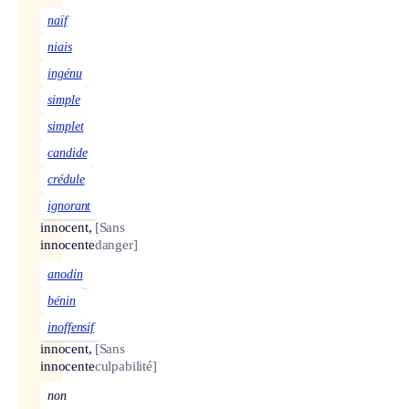
naïf
niais
ingénu
simple
simplet
candide
crédule
ignorant
innocent,
[Sans
innocente
danger]
anodin
bénin
inoffensif
innocent,
[Sans
innocente
culpabilité]
non