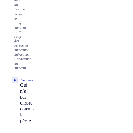
dont
on
l’accuse.
Verser
le
sang
innocent,
→ le
sang
des
personnes
innocentes.
Substantivt
Condamner
un
innocent.
a
Théologie.
Qui
n’a
pas
encore
commis
le
péché.