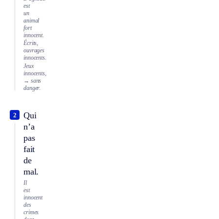
est
un
animal
fort
innocent.
Écrits,
ouvrages
innocents.
Jeux
innocents,
→ sans
danger.
Qui
2
n’a
pas
fait
de
mal.
Il
est
innocent
des
crimes