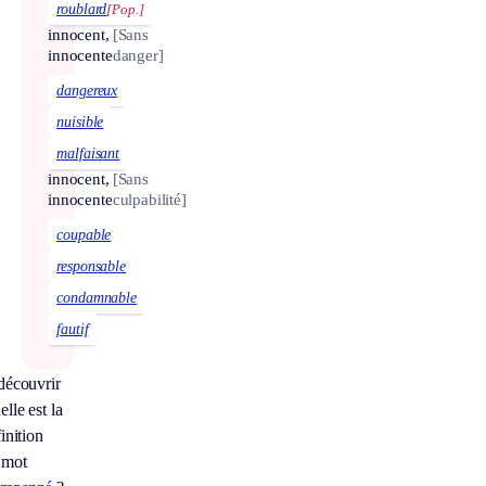
roublard
[Pop.]
innocent,
[Sans
innocente
danger]
dangereux
nuisible
malfaisant
innocent,
[Sans
innocente
culpabilité]
coupable
responsable
condamnable
fautif
découvrir
lle est la
inition
 mot