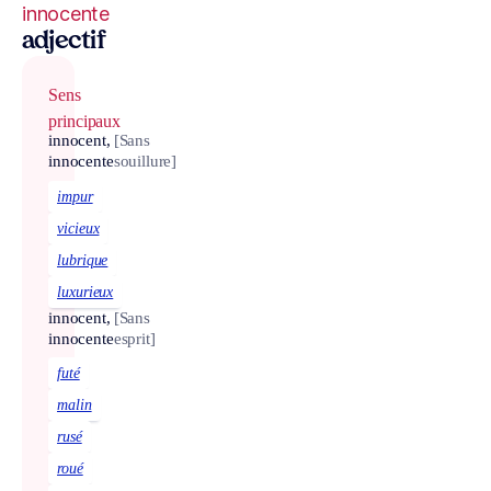
innocente
adjectif
Sens
principaux
innocent,
[Sans
innocente
souillure]
impur
vicieux
lubrique
luxurieux
innocent,
[Sans
innocente
esprit]
futé
malin
rusé
roué