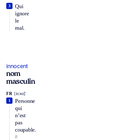
Qui
3
ignore
le
mal.
innocent
nom
masculin
FR
[inɔsɑ̃]
Personne
1
qui
n’est
pas
coupable.
Il