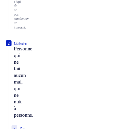
s’agit
de
ne
pas
condamner
un
innocent.
2
Littéraire.
Personne
qui
ne
fait
aucun
mal,
qui
ne
nuit
à
personne.
a
Par