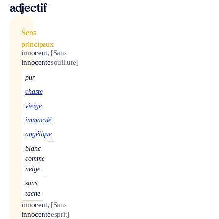
adjectif
Sens
principaux
innocent,
[Sans
innocente
souillure]
pur
chaste
vierge
immaculé
angélique
blanc
comme
neige
sans
tache
innocent,
[Sans
innocente
esprit]