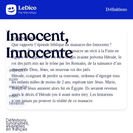
Aller au contenu
Définitions
Innocent,
En savoir plus
Que rapporte l’épisode biblique du massacre des Innocents ?
Innocente
Dans son Évangile, saint Matthieu consacre un récit à la Fuite en
Égypte. Il rapporte que les Rois mages avaient prévenu Hérode, le
roi des juifs mis sur le trône par les Romains, de la naissance d’un
adjectif
envoyé de Dieu, Jésus, un nouveau roi des juifs.
Hérode, craignant de perdre sa couronne, ordonna d’égorger tous
nom
les enfants mâles de moins de 2 ans, espérant tuer Jésus. Marie,
masculin
Joseph et Jésus auraient alors fui en Égypte. Ils seraient revenus
après le décès d’Hérode (en 4 avant notre ère). Les historiens
nom
n’ont jamais pu prouver la réalité de ce massacre.
féminin
Définitions,
synonymes,
exemples
en français