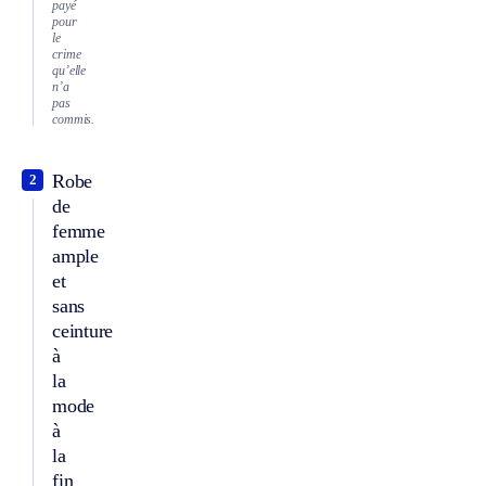
payé
pour
le
crime
qu’elle
n’a
pas
commis.
Robe
2
de
femme
ample
et
sans
ceinture
à
la
mode
à
la
fin