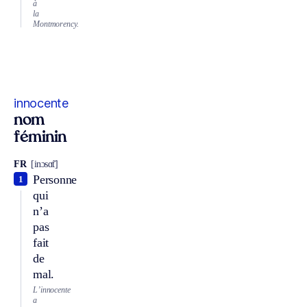
à
la
Montmorency.
innocente
nom
féminin
FR
[inɔsɑ̃t]
Personne
1
qui
n’a
pas
fait
de
mal.
L’innocente
a