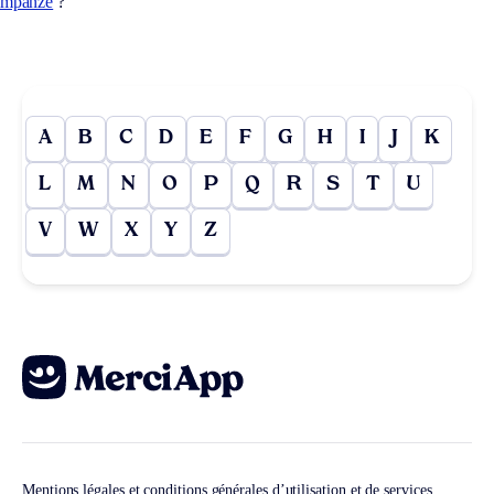
impanzé
?
A
B
C
D
E
F
G
H
I
J
K
L
M
N
O
P
Q
R
S
T
U
V
W
X
Y
Z
Mentions légales et conditions générales d’utilisation et de services