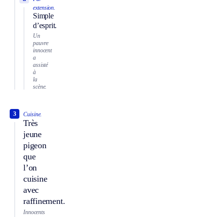
extension.
Simple
d’esprit.
Un
pauvre
innocent
a
assisté
à
la
scène.
3
Cuisine.
Très
jeune
pigeon
que
l’on
cuisine
avec
raffinement.
Innocents