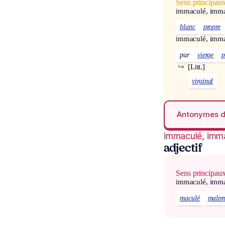
Sens principau
immaculé, imm
blanc
propre
immaculé, imm
pur
vierge
p
↪
[Litt.]
virginal
Antonymes 
immaculé, imm
adjectif
Sens principau
immaculé, imm
maculé
malpr