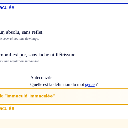
aculée
r, absolu, sans reflet.
couvrait les toits du village.
moral est pur, sans tache ni flétrissure.
 vie une réputation immaculée.
À découvrir
Quelle est la définition du mot
gerce
?
de
“immaculé, immaculée“
aculée