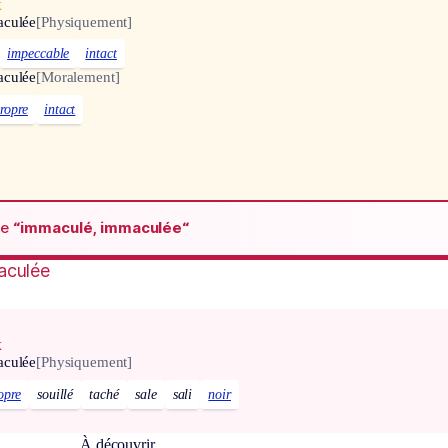
x
aculée
[Physiquement]
impeccable
intact
aculée
[Moralement]
ropre
intact
de
“immaculé, immaculée“
aculée
x
aculée
[Physiquement]
opre
souillé
taché
sale
sali
noir
À découvrir