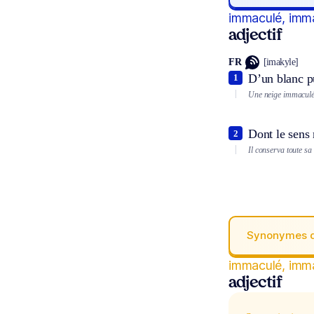
immaculé, imm
adjectif
FR
[imakyle]
D’un blanc pu
1
Une neige immaculée 
Dont le sens 
2
Il conserva toute sa
Synonymes 
immaculé, imm
adjectif