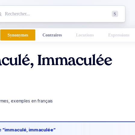
mmencez à chercher un mot dans le dictionnaire :
S
esults found.
Synonymes
Contraires
Locutions
Expressions
culé, Immaculée
ymes, exemples en français
de
“immaculé, immaculée“