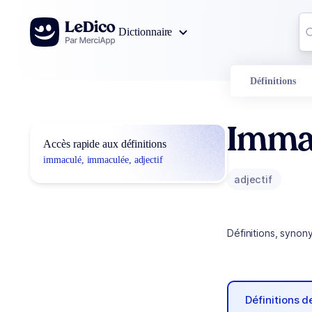
Aller au contenu
Co
Dictionnaire
0
r
Définitions
Imma
Accès rapide aux définitions
immaculé, immaculée, adjectif
adjectif
Définitions, synon
Définitions 