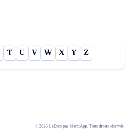
T
U
V
W
X
Y
Z
© 2026 LeDico par MerciApp. Tous droits réservés.