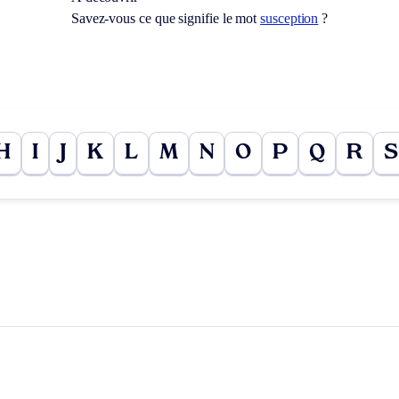
Savez-vous ce que signifie le mot
susception
?
H
I
J
K
L
M
N
O
P
Q
R
S