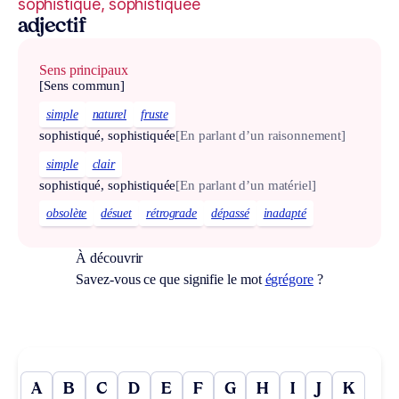
sophistiqué, sophistiquée
adjectif
Sens principaux
[Sens commun]
simple
naturel
fruste
sophistiqué, sophistiquée
[En parlant d’un raisonnement]
simple
clair
sophistiqué, sophistiquée
[En parlant d’un matériel]
obsolète
désuet
rétrograde
dépassé
inadapté
À découvrir
Savez-vous ce que signifie le mot
égrégore
?
A
B
C
D
E
F
G
H
I
J
K