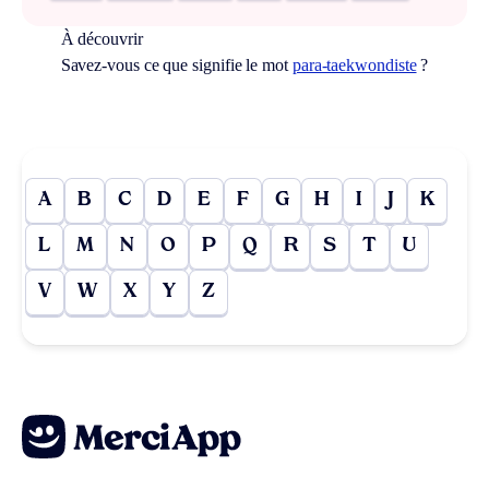
À découvrir
Savez-vous ce que signifie le mot
para-taekwondiste
?
A
B
C
D
E
F
G
H
I
J
K
L
M
N
O
P
Q
R
S
T
U
V
W
X
Y
Z