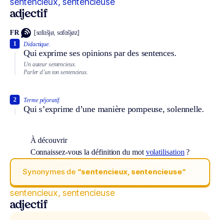
sentencieux, sentencieuse
adjectif
FR
[sɑ̃tɑ̃sjø, sɑ̃tɑ̃sjøz]
1
Didactique.
Qui exprime ses opinions par des sentences.
Un auteur sentencieux.
Parler d’un ton sentencieux.
2
Terme péjoratif.
Qui s’exprime d’une manière pompeuse, solennelle.
À découvrir
Connaissez-vous la définition du mot
volatilisation
?
Synonymes de
“sentencieux, sentencieuse“
sentencieux, sentencieuse
adjectif