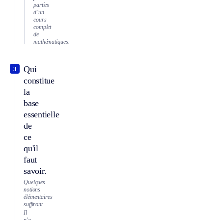
parties
d’un
cours
complet
de
mathématiques.
Qui
3
constitue
la
base
essentielle
de
ce
qu'il
faut
savoir.
Quelques
notions
élémentaires
suffiront.
Il
n'a