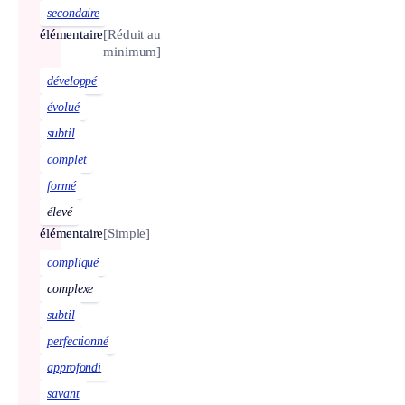
secondaire
élémentaire
[Réduit au
minimum]
développé
évolué
subtil
complet
formé
élevé
élémentaire
[Simple]
compliqué
complexe
subtil
perfectionné
approfondi
savant