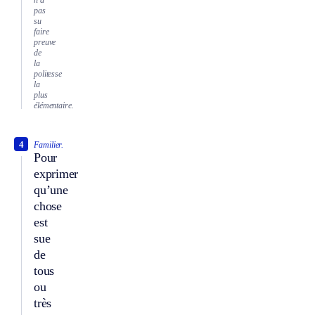
pas
su
faire
preuve
de
la
politesse
la
plus
élémentaire.
4
Familier.
Pour
exprimer
qu’une
chose
est
sue
de
tous
ou
très