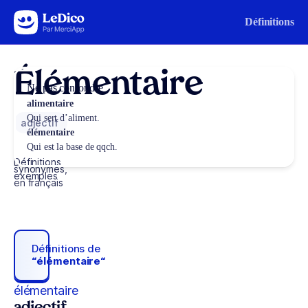
Aller au contenu
Définitions
Élémentaire
Ne pas confondre
alimentaire
Qui sert d’aliment.
adjectif
élémentaire
Qui est la base de qqch.
Définitions,
synonymes,
exemples
en français
Définitions de
“élémentaire“
élémentaire