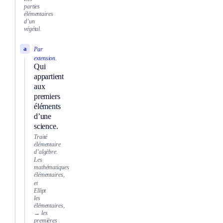
parties
élémentaires
d’un
végétal.
a
Par
extension.
Qui
appartient
aux
premiers
éléments
d’une
science.
Traité
élémentaire
d’algèbre.
Les
mathématiques
élémentaires,
et
Ellipt
les
élémentaires,
→ les
premières