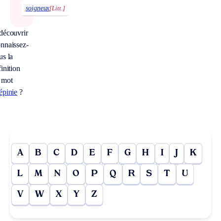
soigneux
[Litt.]
découvrir
nnaissez-
us la
inition
 mot
épinie
?
A
B
C
D
E
F
G
H
I
J
K
L
M
N
O
P
Q
R
S
T
U
V
W
X
Y
Z