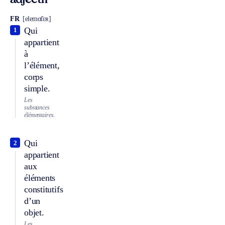
adjectif
FR
[elemɑ̃tɛʀ]
Qui
1
appartient
à
l’élément,
corps
simple.
Les
substances
élémentaires.
Qui
2
appartient
aux
éléments
constitutifs
d’un
objet.
Les