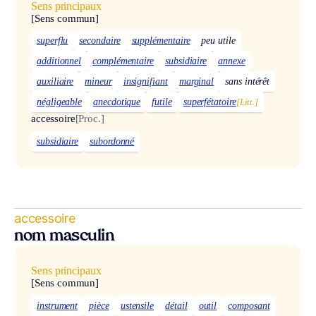
Sens principaux
[Sens commun]
superflu
secondaire
supplémentaire
peu utile
additionnel
complémentaire
subsidiaire
annexe
auxiliaire
mineur
insignifiant
marginal
sans intérêt
négligeable
anecdotique
futile
superfétatoire
[Litt.]
accessoire
[Proc.]
subsidiaire
subordonné
accessoire
nom masculin
Sens principaux
[Sens commun]
instrument
pièce
ustensile
détail
outil
composant