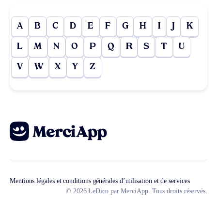
A
B
C
D
E
F
G
H
I
J
K
L
M
N
O
P
Q
R
S
T
U
V
W
X
Y
Z
Mentions légales et conditions générales d’utilisation et de services
© 2026 LeDico par MerciApp. Tous droits réservés.