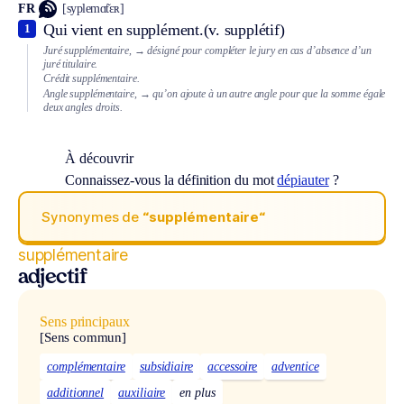
FR
[syplemɑ̃tɛʀ]
Qui vient en supplément.
(v. supplétif)
1
Juré supplémentaire,
→ désigné pour compléter le jury en cas d’absence d’un
juré titulaire.
Crédit supplémentaire.
Angle supplémentaire,
→ qu’on ajoute à un autre angle pour que la somme égale
deux angles droits.
À découvrir
Connaissez-vous la définition du mot
dépiauter
?
Synonymes de
“supplémentaire“
supplémentaire
adjectif
Sens principaux
[Sens commun]
complémentaire
subsidiaire
accessoire
adventice
additionnel
auxiliaire
en plus