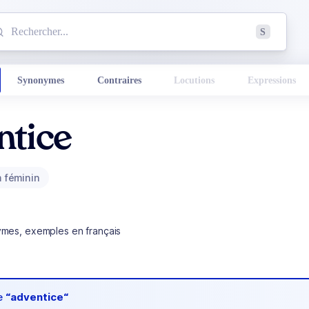
mmencez à chercher un mot dans le dictionnaire :
S
esults found.
Synonymes
Contraires
Locutions
Expressions
ntice
 féminin
ymes, exemples en français
de
“adventice“