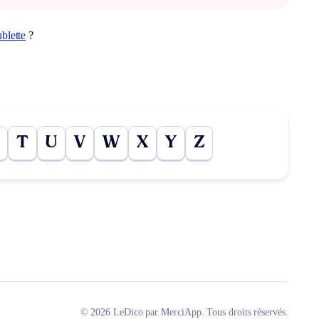
blette
?
T
U
V
W
X
Y
Z
© 2026 LeDico par MerciApp. Tous droits réservés.