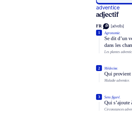
adventice
adjectif
FR
[advɑ̃tis]
1
Agronomie.
Se dit d’un v
dans les cham
Les plantes adventic
2
Médecine.
Qui provient 
Maladie adventice.
3
Sens figuré.
Qui s’ajoute
Circonstances adven