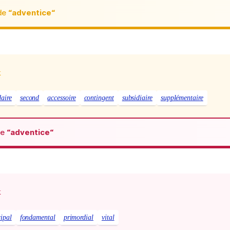
de
“adventice“
x
aire
second
accessoire
contingent
subsidiaire
supplémentaire
de
“adventice“
x
cipal
fondamental
primordial
vital