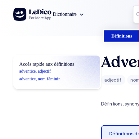
Aller au contenu
Co
Dictionnaire
0
r
Définitions
Adve
Accès rapide aux définitions
adventice, adjectif
adventice, nom féminin
adjectif
nom
Définitions, synon
Définitions 