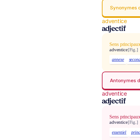
Synonymes 
adventice
adjectif
Sens principau
adventice
[Fig.]
annexe
second
Antonymes 
adventice
adjectif
Sens principau
adventice
[Fig.]
essentiel
prin