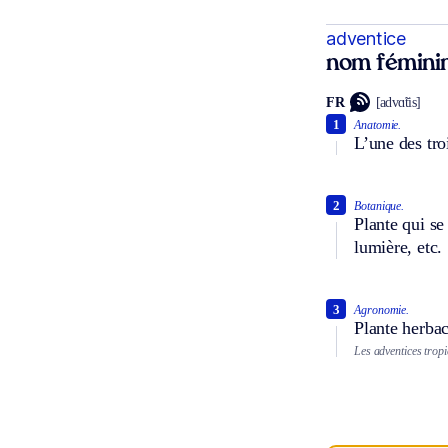
adventice
nom fémini
FR
[advɑ̃tis]
1
Anatomie.
L’une des tro
2
Botanique.
Plante qui se
lumière, etc.
3
Agronomie.
Plante herba
Les adventices trop