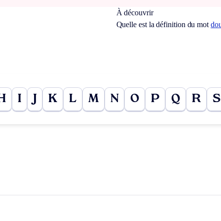
À découvrir
Quelle est la définition du mot
dou
H
I
J
K
L
M
N
O
P
Q
R
S