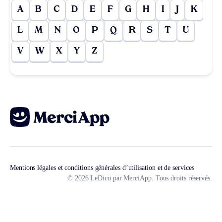
A
B
C
D
E
F
G
H
I
J
K
L
M
N
O
P
Q
R
S
T
U
V
W
X
Y
Z
Mentions légales et conditions générales d’utilisation et de services
© 2026 LeDico par MerciApp. Tous droits réservés.