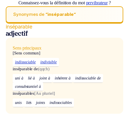
Connaissez-vous la définition du mot
pervibrateur
?
Synonymes de
“inséparable“
inséparable
adjectif
Sens principaux
[Sens commun]
indissociable
indivisible
inséparable de
(qqch)
uni à
lié à
joint à
inhérent à
indissociable de
consubstantiel à
inséparables
[Au pluriel]
unis
liés
joints
indissociables