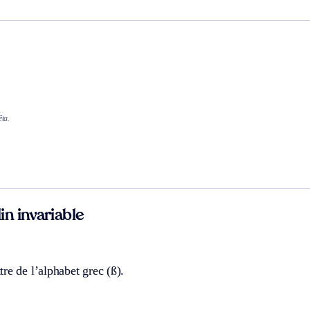
êta.
n invariable
re de l’alphabet grec (ß).