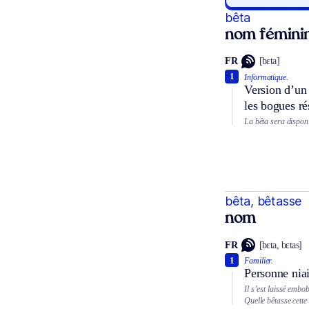
bêta
nom féminin
FR
[bɛta]
1
Informatique.
Version d’un 
les bogues ré
La bêta sera dispon
bêta, bêtasse
nom
FR
[bɛta, bɛtas]
1
Familier.
Personne niai
Il s’est laissé embob
Quelle bêtasse cette f