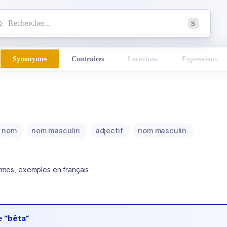
mmencez à chercher un mot dans le dictionnaire :
S
esults found.
Synonymes
Contraires
Locutions
Expressions
nom
nom masculin
adjectif
nom masculin
ymes, exemples en français
de
“bêta“