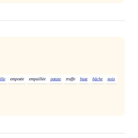
ille
empotée
empaillée
patate
truffe
buse
bûche
noix