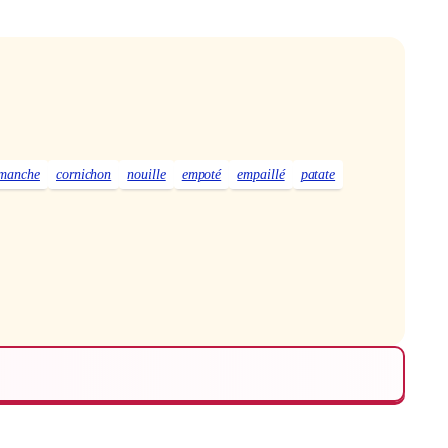
manche
cornichon
nouille
empoté
empaillé
patate