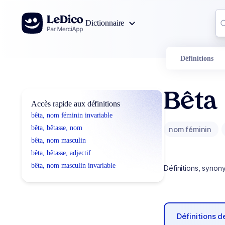
Aller au contenu
Co
Dictionnaire
0
r
Définitions
Bêta
Accès rapide aux définitions
bêta, nom féminin invariable
bêta, bêtasse, nom
nom féminin
bêta, nom masculin
bêta, bêtasse, adjectif
bêta, nom masculin invariable
Définitions, synon
Définitions 