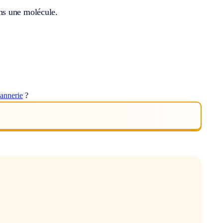
ns une molécule.
annerie
?