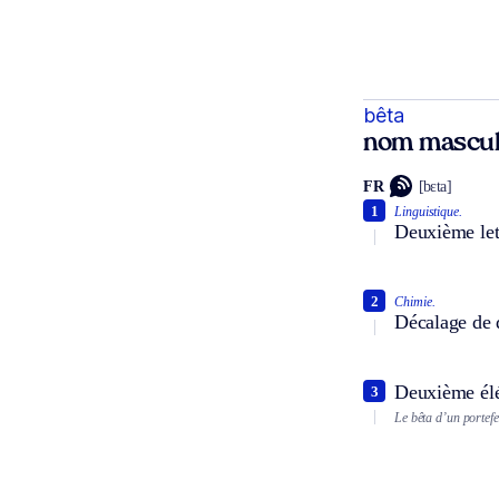
bêta
nom mascul
FR
[bɛta]
1
Linguistique.
Deuxième lett
2
Chimie.
Décalage de 
Deuxième élé
3
Le bêta d’un portefe