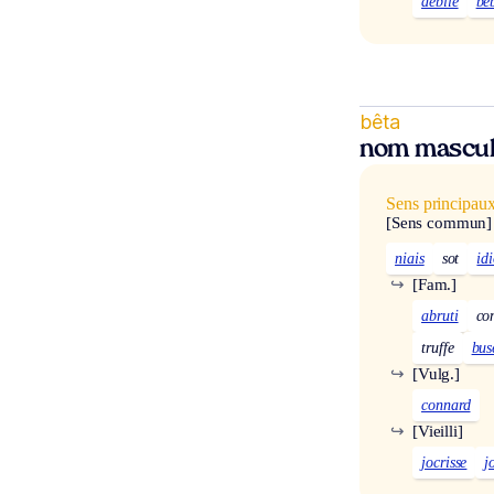
débile
bé
bêta
nom mascul
Sens principau
[Sens commun]
niais
sot
idi
↪
[Fam.]
abruti
co
truffe
bus
↪
[Vulg.]
connard
↪
[Vieilli]
jocrisse
j