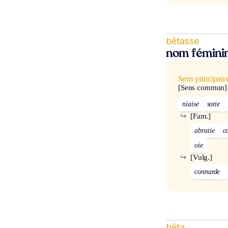
bêtasse
nom fémini
Sens principau
[Sens commun]
niaise
sotte
↪
[Fam.]
abrutie
c
oie
↪
[Vulg.]
connarde
bêta