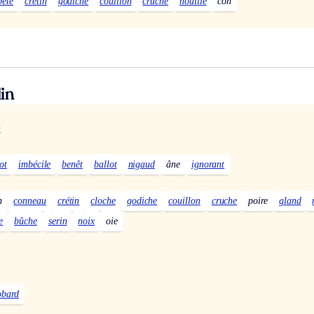
bête
crétin
godiche
couillon
cruche
nouille
con
in
x
ot
imbécile
benêt
ballot
nigaud
âne
ignorant
n
conneau
crétin
cloche
godiche
couillon
cruche
poire
gland
e
bûche
serin
noix
oie
obard