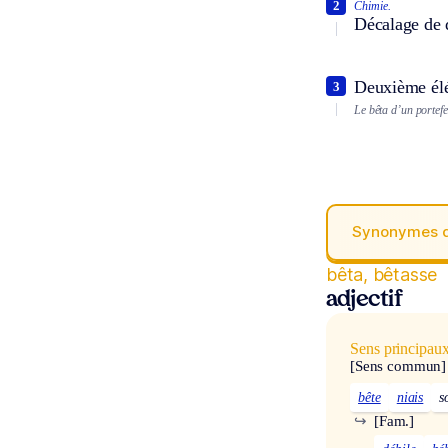
2
Chimie.
Décalage de 
Deuxième élé
3
Le bêta d’un portefe
Synonymes 
bêta, bêtasse
adjectif
Sens principau
[Sens commun]
bête
niais
s
↪
[Fam.]