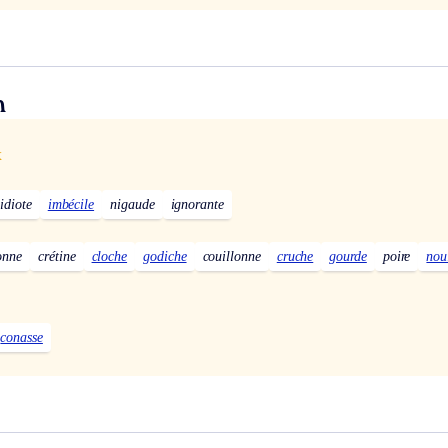
n
x
idiote
imbécile
nigaude
ignorante
onne
crétine
cloche
godiche
couillonne
cruche
gourde
poire
nou
conasse