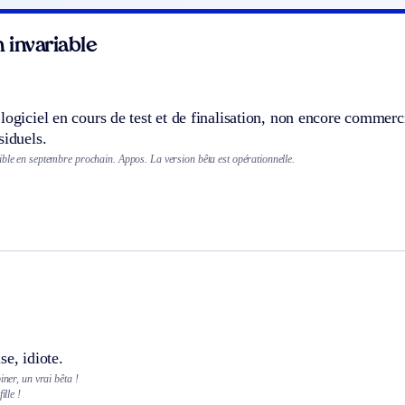
 invariable
logiciel en cours de test et de finalisation, non encore commerci
siduels.
ible en septembre prochain.
Appos.
La version bêta est opérationnelle.
se, idiote.
iner, un vrai bêta !
ille !