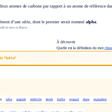
deux atomes de carbone par rapport à un atome de référence da
ment d’une série, dont le premier serait nommé
alpha
.
uille de titres en Bourse.
À découvrir
Quelle est la définition du mot
chou
de
“bêta“
x
ot
idiot
stupide
imbécile
benêt
ballot
nigaud
dupe
maladroit