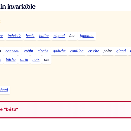
n invariable
x
ot
imbécile
benêt
ballot
nigaud
âne
ignorant
n
conneau
crétin
cloche
godiche
couillon
cruche
poire
gland
e
bûche
serin
noix
oie
obard
de
“bêta“