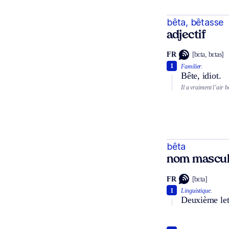
bêta, bêtasse
adjectif
FR
[bɛta, bɛtas]
1
Familier.
Bête, idiot.
Il a vraiment l’air b
bêta
nom masculi
FR
[bɛta]
1
Linguistique.
Deuxième lett