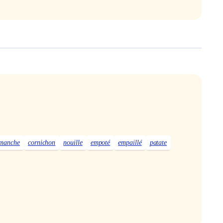
manche
cornichon
nouille
empoté
empaillé
patate