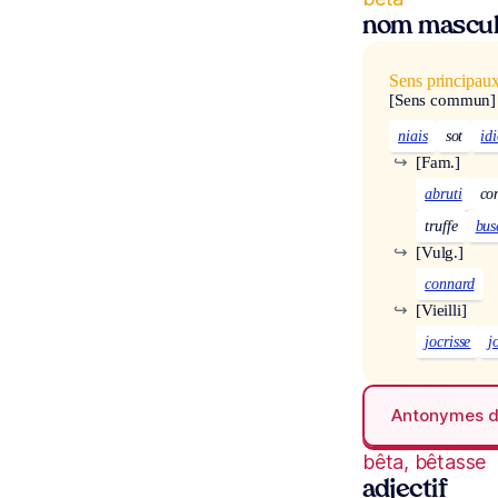
nom masculi
Sens principau
[Sens commun]
niais
sot
idi
↪
[Fam.]
abruti
co
truffe
bus
↪
[Vulg.]
connard
↪
[Vieilli]
jocrisse
j
Antonymes 
bêta, bêtasse
adjectif