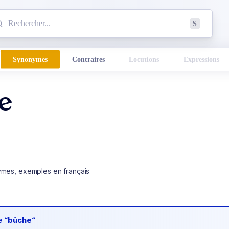
mmencez à chercher un mot dans le dictionnaire :
S
esults found.
Synonymes
Contraires
Locutions
Expressions
e
ymes, exemples en français
de
“bûche“