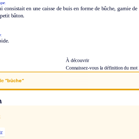
que.
i consistait en une caisse de buis en forme de bûche, garnie de 
petit bâton.
r.
pide.
À découvrir
Connaissez-vous la définition du mot
de
“bûche“
n
x
te