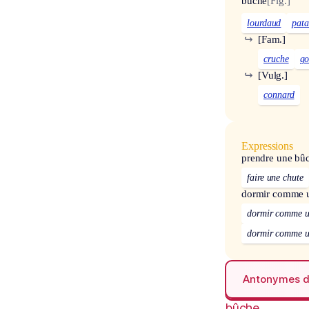
bûche
[Fig.]
lourdaud
pat
↪
[Fam.]
cruche
go
↪
[Vulg.]
connard
Expressions
prendre une bû
faire une chute
dormir comme 
dormir comme u
dormir comme u
Antonymes 
bûche