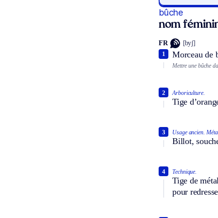
bûche
nom fémini
FR
[byʃ]
Morceau de b
1
Mettre une bûche da
2
Arboriculture.
Tige d’orange
3
Usage ancien.
Méta
Billot, souche
4
Technique.
Tige de métal
pour redresse