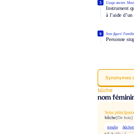
5
Usage ancien.
Musi
Instrument qu
à l’aide d’un 
6
Sens figuré.
Familie
Personne stu
Synonymes 
bûche
nom fémini
Sens principau
bûche
[De bois]
rondin
bûchet