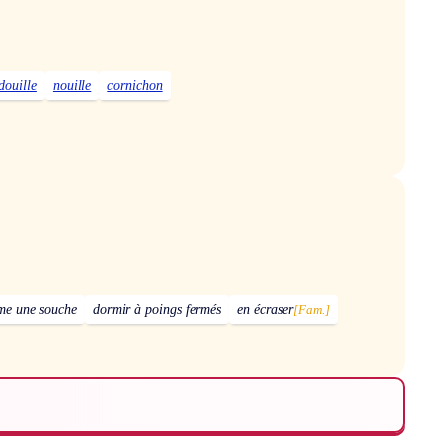
douille
nouille
cornichon
me une souche
dormir à poings fermés
en écraser
[Fam.]