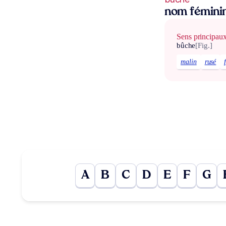
nom fémini
Sens principau
bûche
[Fig.]
malin
rusé
A
B
C
D
E
F
G