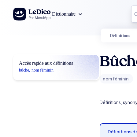
Aller au contenu
Co
Dictionnaire
0
r
Définitions
Bûch
Accès rapide aux définitions
bûche, nom féminin
nom féminin
Définitions, synon
Définitions 