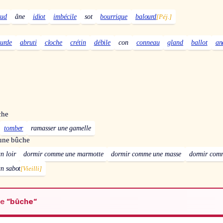
aud
âne
idiot
imbécile
sot
bourrique
balourd
[Péj.]
urde
abruti
cloche
crétin
débile
con
conneau
gland
ballot
an
che
tomber
ramasser une gamelle
une bûche
n loir
dormir comme une marmotte
dormir comme une masse
dormir com
n sabot
[Vieilli]
de
“bûche“