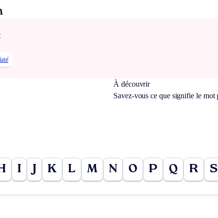
n
x
futé
À découvrir
Savez-vous ce que signifie le mot
H
I
J
K
L
M
N
O
P
Q
R
S