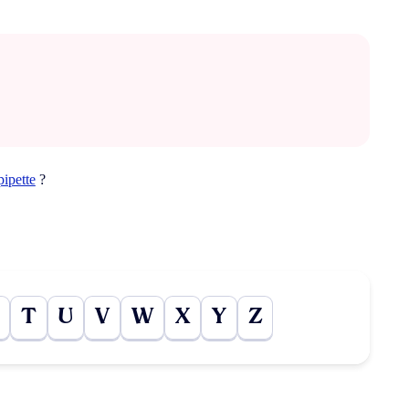
pipette
?
T
U
V
W
X
Y
Z