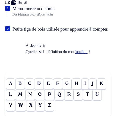
FR
[byʃɛt]
Menu morceau de bois.
1
Des bûchettes pour allumer le feu.
Petite tige de bois utilisée pour apprendre à compter.
2
À découvrir
Quelle est la définition du mot
kouilou
?
A
B
C
D
E
F
G
H
I
J
K
L
M
N
O
P
Q
R
S
T
U
V
W
X
Y
Z