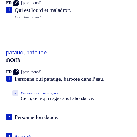
FR
[pato, patod]
Qui est lourd et maladroit.
1
Une allure pataude.
pataud, pataude
nom
FR
[pato, patod]
Personne qui patauge, barbote dans l’eau.
1
a
Par extension.
Sens figuré.
Celui, celle qui nage dans l’abondance.
Personne lourdaude.
2
3
Au masculin.