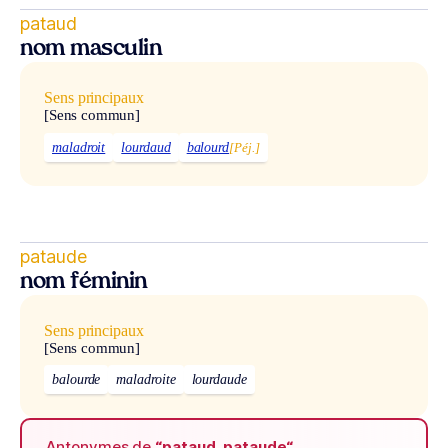
pataud
nom masculin
Sens principaux
[Sens commun]
maladroit
lourdaud
balourd
[Péj.]
pataude
nom féminin
Sens principaux
[Sens commun]
balourde
maladroite
lourdaude
Antonymes de
“pataud, pataude“