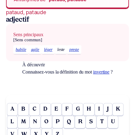
pataud, pataude
adjectif
Sens principaux
[Sens commun]
habile
agile
léger
leste
preste
À découvrir
Connaissez-vous la définition du mot
invertine
?
A
B
C
D
E
F
G
H
I
J
K
L
M
N
O
P
Q
R
S
T
U
V
W
X
Y
Z