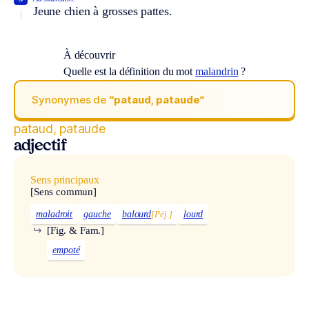
Jeune chien à grosses pattes.
À découvrir
Quelle est la définition du mot
malandrin
?
Synonymes de
“pataud, pataude“
pataud, pataude
adjectif
Sens principaux
[Sens commun]
maladroit
gauche
balourd
[Péj.]
lourd
↪
[Fig. & Fam.]
empoté