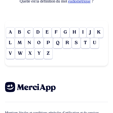
Quelle est la définition du mot
eudiométrique
?
A
B
C
D
E
F
G
H
I
J
K
L
M
N
O
P
Q
R
S
T
U
V
W
X
Y
Z
Mentions légales et conditions générales d’utilisation et de services