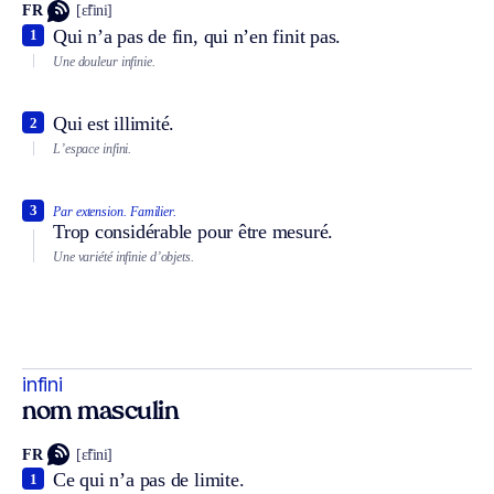
FR
[ɛ̃fini]
Qui n’a pas de fin, qui n’en finit pas.
1
Une douleur infinie.
Qui est illimité.
2
L’espace infini.
3
Par extension.
Familier.
Trop considérable pour être mesuré.
Une variété infinie d’objets.
infini
nom masculin
FR
[ɛ̃fini]
Ce qui n’a pas de limite.
1