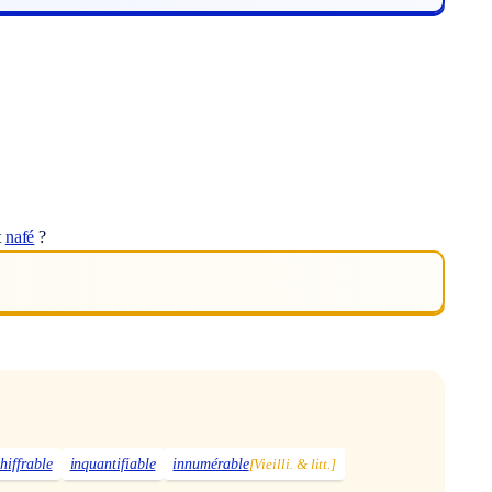
t
nafé
?
hiffrable
inquantifiable
innumérable
[Vieilli. & litt.]