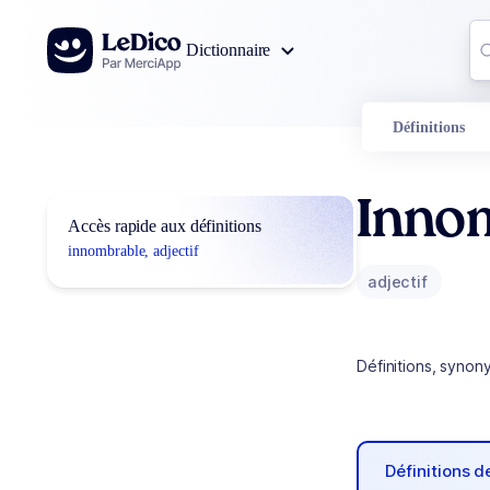
Aller au contenu
Co
Dictionnaire
0
r
Définitions
Inno
Accès rapide aux définitions
innombrable, adjectif
adjectif
Définitions, synon
Définitions 