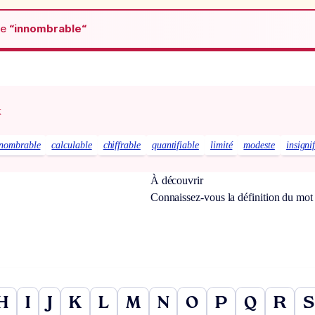
de
“innombrable“
x
nombrable
calculable
chiffrable
quantifiable
limité
modeste
insigni
À découvrir
Connaissez-vous la définition du mo
H
I
J
K
L
M
N
O
P
Q
R
S