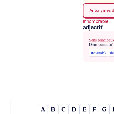
Antonymes 
innombrable
adjectif
Sens principau
[Sens commun]
nombrable
dé
A
B
C
D
E
F
G