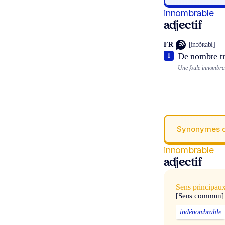
innombrable
adjectif
FR
[inɔ̃bʀabl]
De nombre tr
1
Une foule innombra
Synonymes 
innombrable
adjectif
Sens principau
[Sens commun]
indénombrable