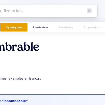
mmencez à chercher un mot dans le dictionnaire :
S
esults found.
Synonymes
Contraires
Locutions
Expressions
mbrable
ymes, exemples en français
de
“innombrable“