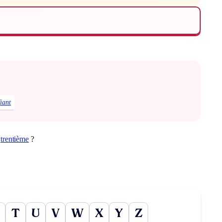
fiant
t
trentième
?
T
U
V
W
X
Y
Z