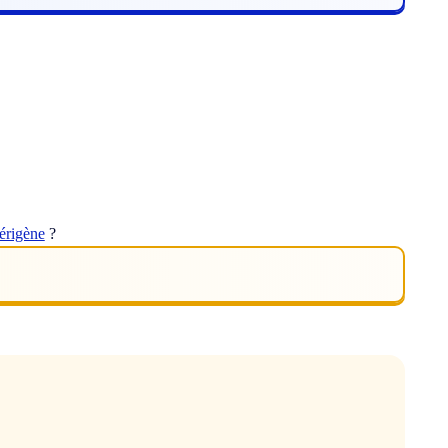
érigène
?