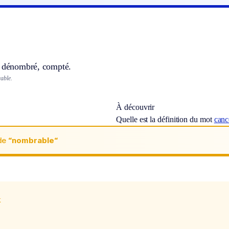
e dénombré, compté.
able.
À découvrir
Quelle est la définition du mot
canc
de
“nombrable“
x