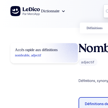
Aller au contenu
Co
Dictionnaire
0
r
Définitions
Nomb
Accès rapide aux définitions
nombrable, adjectif
adjectif
Définitions, synon
Définitions 