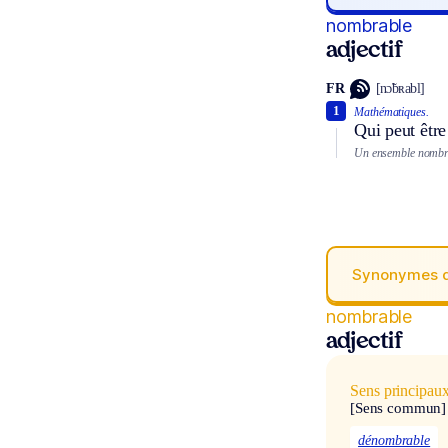
nombrable
adjectif
FR
[nɔ̃bʀabl]
1
Mathématiques.
Qui peut êtr
Un ensemble nombr
Synonymes 
nombrable
adjectif
Sens principau
[Sens commun]
dénombrable