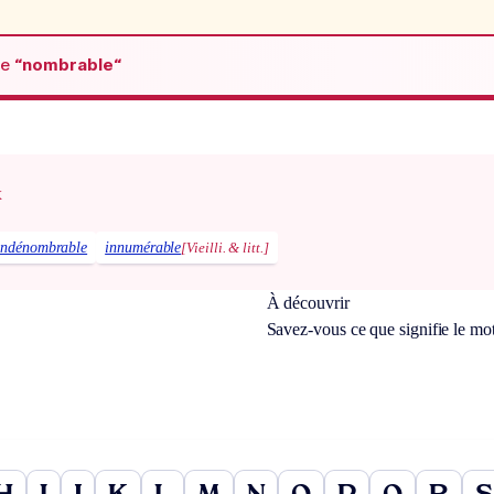
de
“nombrable“
x
indénombrable
innumérable
[Vieilli. & litt.]
À découvrir
Savez-vous ce que signifie le mo