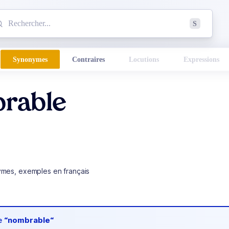
mmencez à chercher un mot dans le dictionnaire :
S
esults found.
Synonymes
Contraires
Locutions
Expressions
rable
ymes, exemples en français
de
“nombrable“