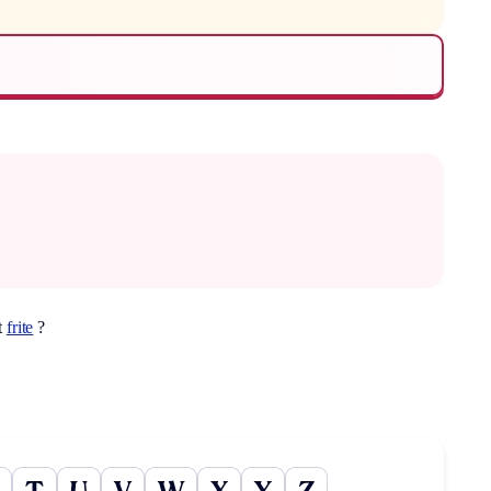
t
frite
?