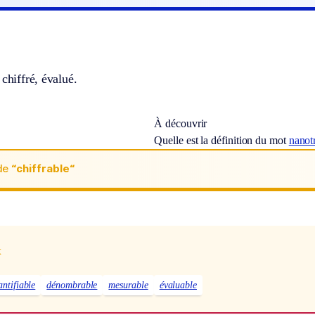
 chiffré, évalué.
À découvrir
Quelle est la définition du mot
nanot
de
“chiffrable“
x
antifiable
dénombrable
mesurable
évaluable