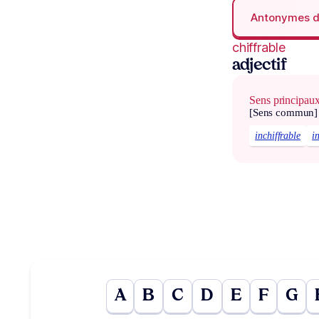
Antonymes 
chiffrable
adjectif
Sens principau
[Sens commun]
inchiffrable
i
A
B
C
D
E
F
G