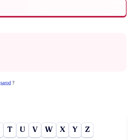
t
sarod
?
T
U
V
W
X
Y
Z