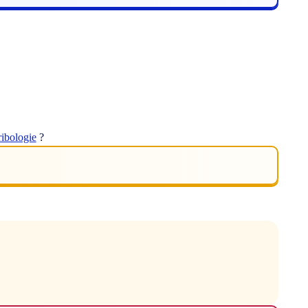
ribologie
?