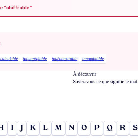
de
“chiffrable“
x
ncalculable
inquantifiable
indénombrable
innombrable
À découvrir
Savez-vous ce que signifie le mo
H
I
J
K
L
M
N
O
P
Q
R
S