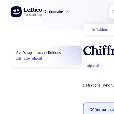
Aller au contenu
Co
Dictionnaire
0
r
Définitions
Chiff
Accès rapide aux définitions
chiffrable, adjectif
adjectif
Définitions, synon
Définitions 