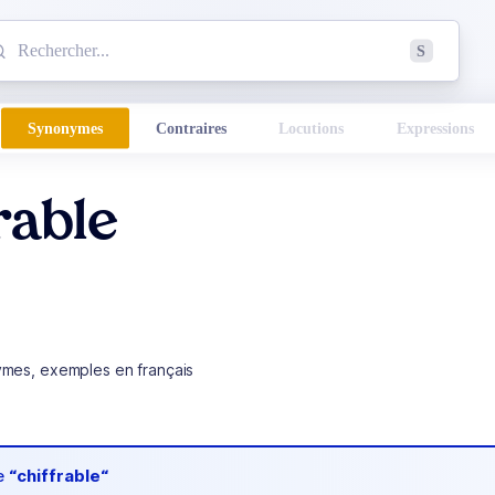
mmencez à chercher un mot dans le dictionnaire :
S
esults found.
Synonymes
Contraires
Locutions
Expressions
rable
ymes, exemples en français
de
“chiffrable“