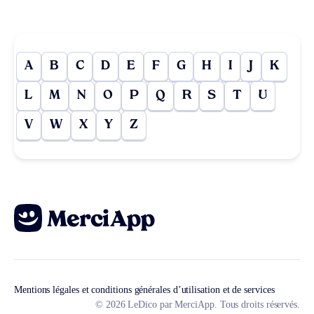
A
B
C
D
E
F
G
H
I
J
K
L
M
N
O
P
Q
R
S
T
U
V
W
X
Y
Z
Mentions légales et conditions générales d’utilisation et de services
© 2026 LeDico par MerciApp. Tous droits réservés.