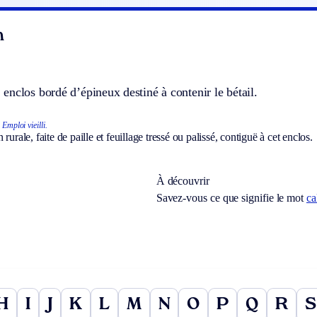
n
nclos bordé d’épineux destiné à contenir le bétail.
Emploi vieilli.
rurale, faite de paille et feuillage tressé ou palissé, contiguë à cet enclos.
À découvrir
Savez-vous ce que signifie le mot
ca
H
I
J
K
L
M
N
O
P
Q
R
S