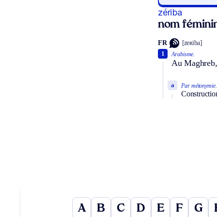
zériba
nom fémini
FR
[zeʀiba]
1
Arabisme.
Au Maghreb, e
a
Par métonymie.
Construction 
A
B
C
D
E
F
G