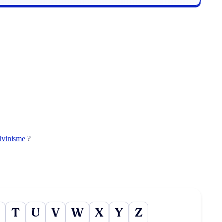
lvinisme
?
T
U
V
W
X
Y
Z