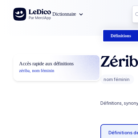
Aller au contenu
Co
Dictionnaire
0
r
Définitions
Zéri
Accès rapide aux définitions
zériba, nom féminin
nom féminin
Définitions, synon
Définitions 