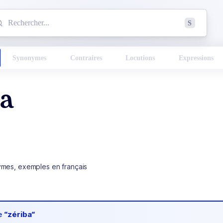
mmencez à chercher un mot dans le dictionnaire :
S
esults found.
Synonymes
Contraires
Locutions
Expressions
ba
ymes, exemples en français
de
“zériba“