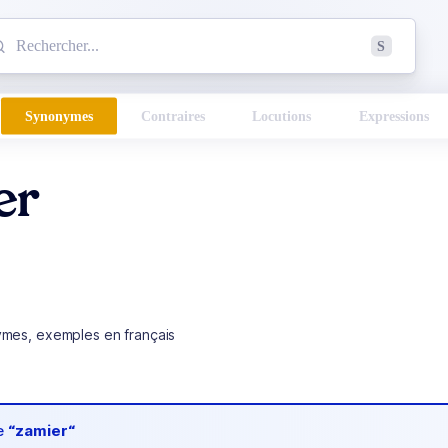
mmencez à chercher un mot dans le dictionnaire :
S
esults found.
Synonymes
Contraires
Locutions
Expressions
er
ymes, exemples en français
de
“zamier“