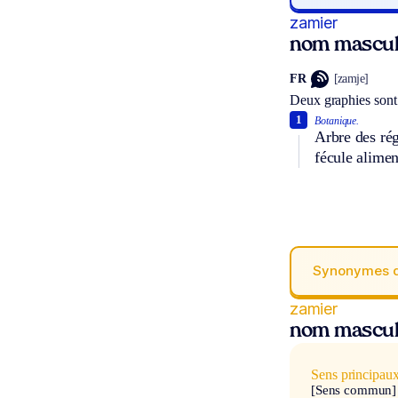
zamier
nom mascul
FR
[zamje]
Deux graphies sont
1
Botanique.
Arbre des rég
fécule alimen
Synonymes 
zamier
nom mascul
Sens principau
[Sens commun]