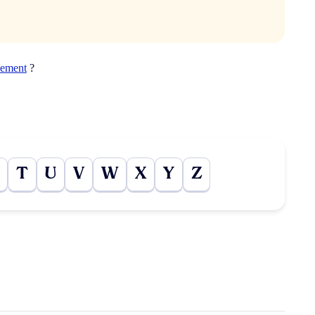
vement
?
T
U
V
W
X
Y
Z