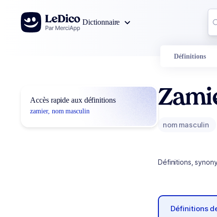
Aller au contenu
Co
Dictionnaire
0
r
Définitions
Zami
Accès rapide aux définitions
zamier, nom masculin
nom masculin
Définitions, synon
Définitions 