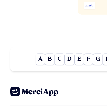
zamia
A
B
C
D
E
F
G