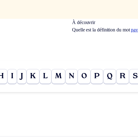
À découvrir
Quelle est la définition du mot
pa
H
I
J
K
L
M
N
O
P
Q
R
S