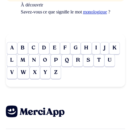
À découvrir
Savez-vous ce que signifie le mot
monologique
?
A
B
C
D
E
F
G
H
I
J
K
L
M
N
O
P
Q
R
S
T
U
V
W
X
Y
Z