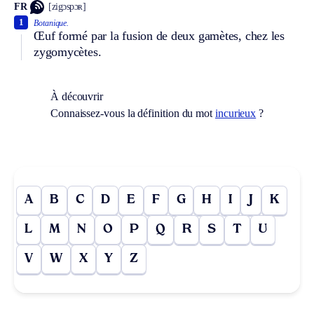
FR
[zigɔspɔʀ]
1
Botanique.
Œuf formé par la fusion de deux gamètes, chez les
zygomycètes.
À découvrir
Connaissez-vous la définition du mot
incurieux
?
A
B
C
D
E
F
G
H
I
J
K
L
M
N
O
P
Q
R
S
T
U
V
W
X
Y
Z