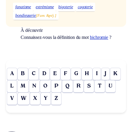
fanatisme
extrémisme
bigoterie
cagoterie
bondieuserie
[Fam. &péj.]
À découvrir
Connaissez-vous la définition du mot
bichromie
?
A
B
C
D
E
F
G
H
I
J
K
L
M
N
O
P
Q
R
S
T
U
V
W
X
Y
Z