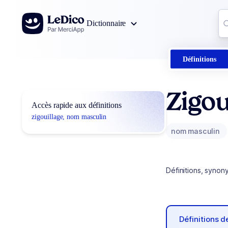
Aller au contenu
Co
Dictionnaire
0
r
Définitions
Zigou
Accès rapide aux définitions
zigouillage, nom masculin
nom masculin
Définitions, synon
Définitions 