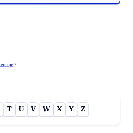
-équipe
?
T
U
V
W
X
Y
Z