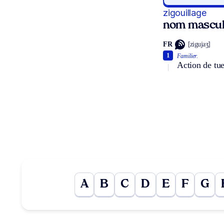
zigouillage
nom mascul
FR
[zigujaʒ]
1
Familier.
Action de tuer
A
B
C
D
E
F
G