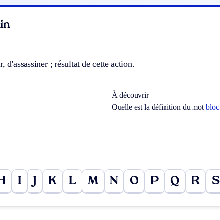
in
, d'assassiner ; résultat de cette action.
À découvrir
Quelle est la définition du mot
bloc
H
I
J
K
L
M
N
O
P
Q
R
S