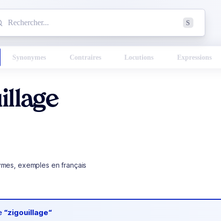
mmencez à chercher un mot dans le dictionnaire :
S
esults found.
Synonymes
Contraires
Locutions
Expressions
illage
ymes, exemples en français
de
“zigouillage“