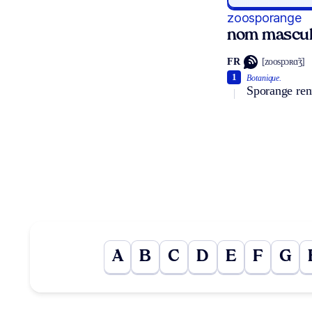
zoosporange
nom mascul
FR
[zoospɔʀɑ̃ʒ]
1
Botanique.
Sporange ren
A
B
C
D
E
F
G