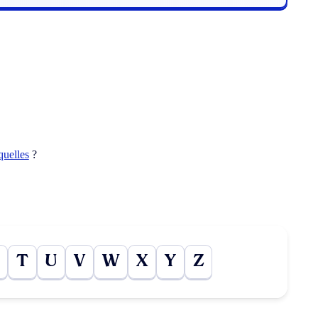
quelles
?
T
U
V
W
X
Y
Z