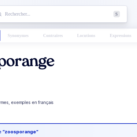
mmencez à chercher un mot dans le dictionnaire :
S
esults found.
Synonymes
Contraires
Locutions
Expressions
porange
ymes, exemples en français
de
“zoosporange“