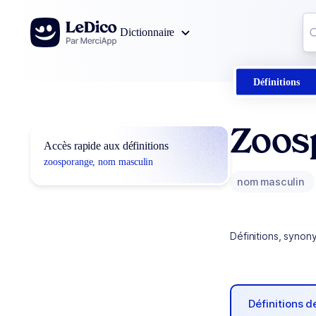
Aller au contenu
Co
Dictionnaire
0
r
Définitions
Zoos
Accès rapide aux définitions
zoosporange, nom masculin
nom masculin
Définitions, synon
Définitions 