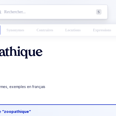
mmencez à chercher un mot dans le dictionnaire :
S
esults found.
Synonymes
Contraires
Locutions
Expressions
athique
ymes, exemples en français
de
“zoopathique“