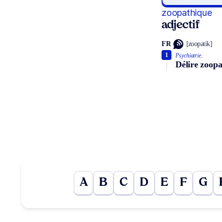
zoopathique
adjectif
FR
[zoopatik]
1
Psychiatrie.
Délire zoopa
A
B
C
D
E
F
G