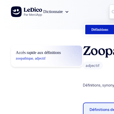
Aller au contenu
Co
Dictionnaire
0
r
Définitions
Zoop
Accès rapide aux définitions
zoopathique, adjectif
adjectif
Définitions, synon
Définitions 