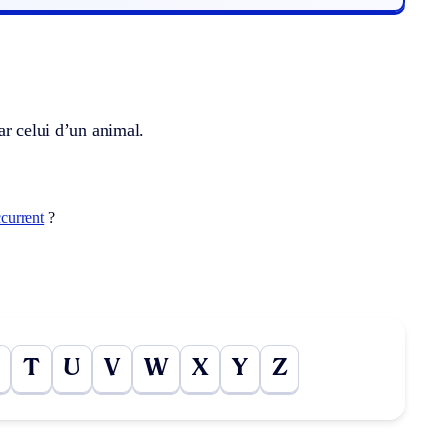
ar celui d’un animal.
current
?
T
U
V
W
X
Y
Z