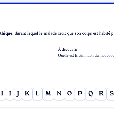
thique,
durant lequel le malade croit que son corps est habité p
À découvrir
Quelle est la définition du mot
cooc
H
I
J
K
L
M
N
O
P
Q
R
S