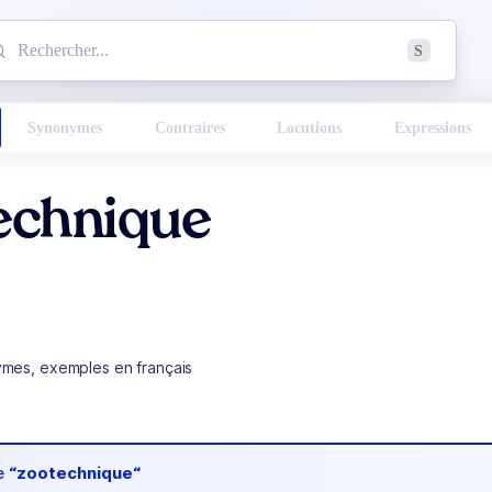
mmencez à chercher un mot dans le dictionnaire :
S
esults found.
Synonymes
Contraires
Locutions
Expressions
echnique
ymes, exemples en français
de
“zootechnique“