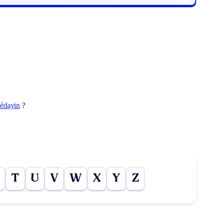
fédayin
?
T
U
V
W
X
Y
Z