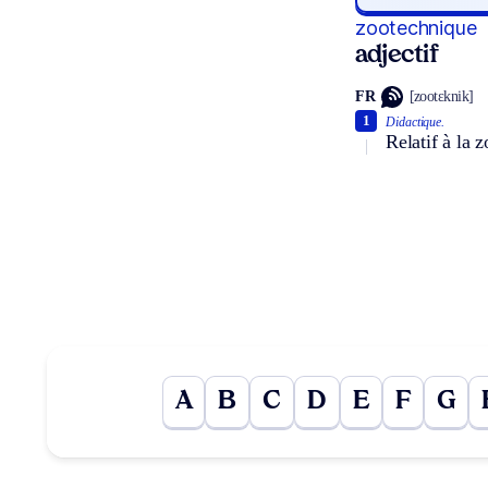
zootechnique
adjectif
FR
[zootɛknik]
1
Didactique.
Relatif à la 
A
B
C
D
E
F
G