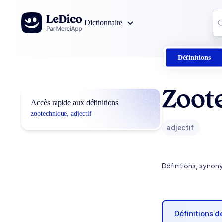
Aller au contenu
Co
Dictionnaire
0
r
Définitions
Zoot
Accès rapide aux définitions
zootechnique, adjectif
adjectif
Définitions, synon
Définitions 