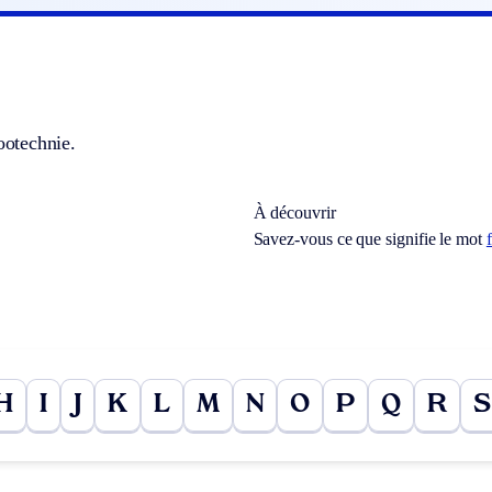
zootechnie.
À découvrir
Savez-vous ce que signifie le mot
H
I
J
K
L
M
N
O
P
Q
R
S