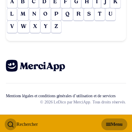
A
B
C
D
E
F
G
H
I
J
K
L
M
N
O
P
Q
R
S
T
U
V
W
X
Y
Z
Mentions légales et conditions générales d’utilisation et de services
© 2026 LeDico par MerciApp. Tous droits réservés.
Rechercher
Menu