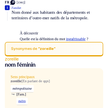
FR
[zɔʀɛj]
1
Familier.
Nom donné aux habitants des départements et
territoires d’outre-mer natifs de la métropole.
À découvrir
Quelle est la définition du mot
inguérissable
?
Synonymes de
“zoreille“
zoreille
nom féminin
Sens principaux
zoreille
[En parlant de qqn]
métropolitaine
↪
[Fam.]
métro